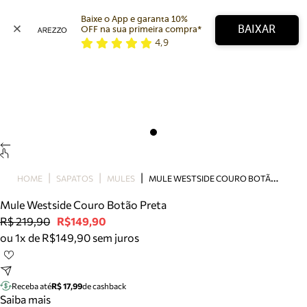
Baixe o App e garanta 10% 
BAIXAR
OFF na sua primeira compra* 
4,9
Arezzo
Favoritos
categorias sugeridas
Buscar produtos
Bota
Papete
Scarpin
Mocassim
Bolsa
M
ULE WESTSIDE COURO BOTÃO PRETA
HOME
SAPATOS
MULES
Sapatilha
Mule Westside Couro Botão Preta
Tamanco
R$ 219,90
R$149,90
Tênis
ou 1x de R$149,90 sem juros
Mule
Rasteira
Precisa de ajuda?
Tire dúvidas sobre pedidos, devoluções e mais.
Receba até
R$ 17,99
de cashback
Saiba mais