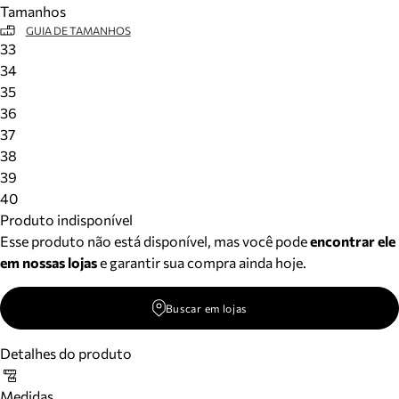
Tamanhos
Meus pedidos
GUIA DE TAMANHOS
Acompanhe seus pedidos e solicite devoluções.
33
34
35
36
37
38
39
40
Produto indisponível
Esse produto não está disponível, mas você pode
encontrar ele
em nossas lojas
e garantir sua compra ainda hoje.
Buscar em lojas
Detalhes do produto
Medidas