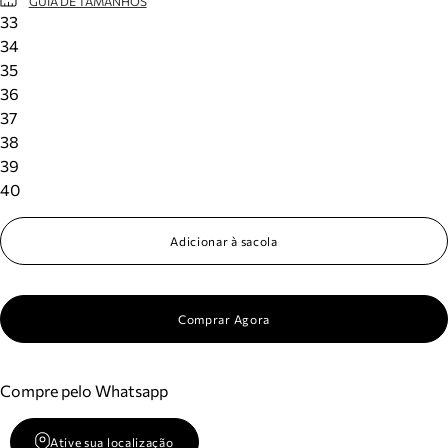
GUIA DE TAMANHOS
33
34
35
36
37
38
39
40
Adicionar à sacola
Comprar Agora
Compre pelo Whatsapp
Ative sua localização