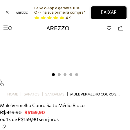
Baixe o App e garanta 10% 
BAIXAR
OFF na sua primeira compra* 
4,9
Arezzo
Favoritos
categorias sugeridas
Buscar produtos
Bota
Papete
Scarpin
Mocassim
Bolsa
Sapatilha
Tamanco
M
ULE VERMELHO COURO SALTO MÉDIO BLOCO
Tênis
HOME
SAPATOS
SANDÁLIAS
Mule
Mule Vermelho Couro Salto Médio Bloco
Rasteira
R$ 419,90
R$159,90
Precisa de ajuda?
ou 1x de R$159,90 sem juros
Tire dúvidas sobre pedidos, devoluções e mais.