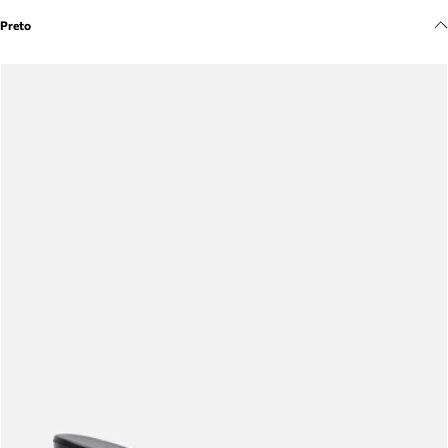
Meus pedidos
Preto
Acompanhe seus pedidos e solicite devoluções.