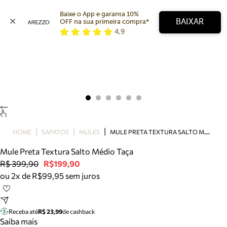
Baixe o App e garanta 10% 
BAIXAR
OFF na sua primeira compra* 
4,9
Arezzo
Favoritos
categorias sugeridas
Buscar produtos
Bota
Papete
Scarpin
Mocassim
Bolsa
M
ULE PRETA TEXTURA SALTO MÉDIO TAÇA
HOME
SAPATOS
MULES
Sapatilha
Mule Preta Textura Salto Médio Taça
Tamanco
R$ 399,90
R$199,90
Tênis
ou 2x de R$99,95 sem juros
Mule
Rasteira
Precisa de ajuda?
Tire dúvidas sobre pedidos, devoluções e mais.
Receba até
R$ 23,99
de cashback
Saiba mais