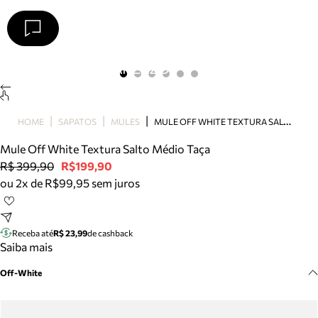
Arezzo
Favoritos
categorias sugeridas
Buscar produtos
Bota
M
ULE OFF WHITE TEXTURA SALTO MÉDIO TAÇA
HOME
SAPATOS
MULES
Papete
Scarpin
Mule Off White Textura Salto Médio Taça
Mocassim
R$ 399,90
R$199,90
Bolsa
ou 2x de R$99,95 sem juros
Sapatilha
Tamanco
Tênis
Receba até
R$ 23,99
de cashback
Mule
Saiba mais
Rasteira
Off-White
Precisa de ajuda?
Tire dúvidas sobre pedidos, devoluções e mais.