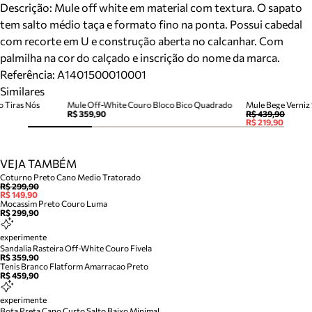
Descrição:
Mule off white em material com textura. O sapato
tem salto médio taça e formato fino na ponta. Possui cabedal
com recorte em U e construção aberta no calcanhar. Com
palmilha na cor do calçado e inscrição do nome da marca.
Referência:
A1401500010001
Similares
o Tiras Nós
Mule Off-White Couro Bloco Bico Quadrado
Mule Bege Verniz 
R$ 359,90
R$ 439,90
R$ 219,90
VEJA TAMBÉM
Coturno Preto Cano Medio Tratorado
R$ 299,90
R$ 149,90
Mocassim Preto Couro Luma
R$ 299,90
experimente
Sandalia Rasteira Off-White Couro Fivela
R$ 359,90
Tenis Branco Flatform Amarracao Preto
R$ 459,90
experimente
Bota Preta Cano Curto Salto Baixo Minimal