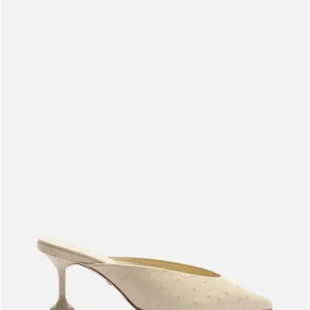
Meus pedidos
Acompanhe seus pedidos e solicite devoluções.