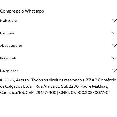
Compre pelo Whatsapp
Institucional
Sobre A Marca
Franquias
Cashback
Trabalhe Conosco
Multimarcas
Ajuda e suporte
Venda Corporativa
Plano de Negócio
Sustentabilidade
Seja Franqueado
Central de Atendimento
Privacidade
Mapa do Site
Cadastro
Benefícios
Entrega
Termos de Uso
Navegue por
Inverno
Meus Pedidos
Politica e Privacidade
Mundo Arezzo
Trocas e Devoluções
Sapatos
©
2026
, Arezzo. Todos os direitos reservados.
ZZAB Comércio
Cartão Presente
Bolsas
de Calçados Ltda. | Rua África do Sul, 2280. Padre Mathias,
Localizador de lojas
Scarpins
Cariacica/ES. CEP: 29157-900 | CNPJ: 07.900.208/0077-04
Sapatilhas
Mocassins
Tênis