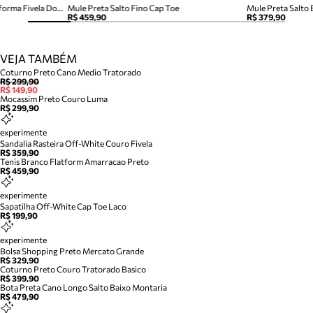
Mule Preta Acamurçada Plataforma Fivela Dourada
Mule Preta Salto Fino Cap Toe
Mule Preta Salto
R$ 459,90
R$ 379,90
VEJA TAMBÉM
Coturno Preto Cano Medio Tratorado
R$ 299,90
R$ 149,90
Mocassim Preto Couro Luma
R$ 299,90
experimente
Sandalia Rasteira Off-White Couro Fivela
R$ 359,90
Tenis Branco Flatform Amarracao Preto
R$ 459,90
experimente
Sapatilha Off-White Cap Toe Laco
R$ 199,90
experimente
Bolsa Shopping Preto Mercato Grande
R$ 329,90
Coturno Preto Couro Tratorado Basico
R$ 399,90
Bota Preta Cano Longo Salto Baixo Montaria
R$ 479,90