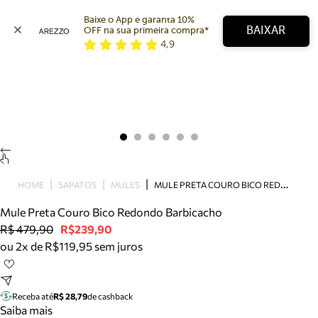
Baixe o App e garanta 10% 
BAIXAR
OFF na sua primeira compra* 
4,9
Arezzo
Favoritos
categorias sugeridas
Buscar produtos
Bota
Papete
Scarpin
Mocassim
Bolsa
M
ULE PRETA COURO BICO REDONDO BARBICACHO
HOME
SAPATOS
MULES
Sapatilha
Mule Preta Couro Bico Redondo Barbicacho
Tamanco
R$ 479,90
R$239,90
Tênis
ou 2x de R$119,95 sem juros
Mule
Rasteira
Precisa de ajuda?
Tire dúvidas sobre pedidos, devoluções e mais.
Receba até
R$ 28,79
de cashback
Saiba mais