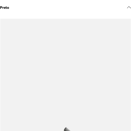
Meus pedidos
Preto
Acompanhe seus pedidos e solicite devoluções.