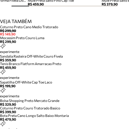
Mule Preta Acamurçada Plataforma Fivela Dourada
Mule Preta Salto Fino Cap Toe
Mule Preta Salto
R$ 459,90
R$ 379,90
VEJA TAMBÉM
Coturno Preto Cano Medio Tratorado
R$ 299,90
R$ 149,90
Mocassim Preto Couro Luma
R$ 299,90
experimente
Sandalia Rasteira Off-White Couro Fivela
R$ 359,90
Tenis Branco Flatform Amarracao Preto
R$ 459,90
experimente
Sapatilha Off-White Cap Toe Laco
R$ 199,90
experimente
Bolsa Shopping Preto Mercato Grande
R$ 329,90
Coturno Preto Couro Tratorado Basico
R$ 399,90
Bota Preta Cano Longo Salto Baixo Montaria
R$ 479,90