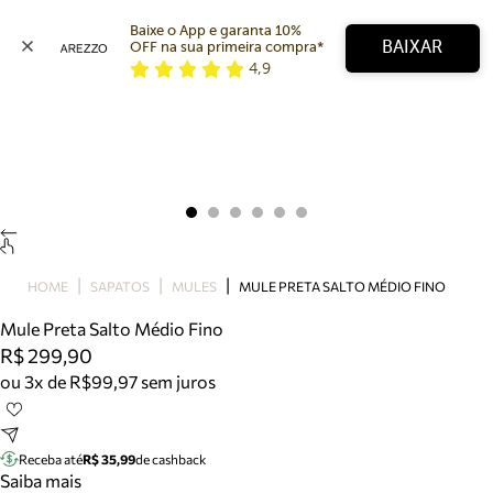
Baixe o App e garanta 10% 
BAIXAR
OFF na sua primeira compra* 
4,9
Arezzo
Favoritos
categorias sugeridas
Buscar produtos
Bota
Papete
Scarpin
Mocassim
Bolsa
HOME
SAPATOS
MULES
MULE PRETA SALTO MÉDIO FINO
Sapatilha
Mule Preta Salto Médio Fino
Tamanco
R$ 299,90
Tênis
ou 3x de R$99,97 sem juros
Mule
Rasteira
Precisa de ajuda?
Tire dúvidas sobre pedidos, devoluções e mais.
Receba até
R$ 35,99
de cashback
Saiba mais