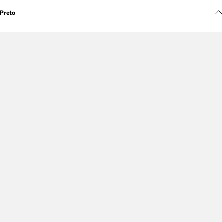
Meus pedidos
Preto
Acompanhe seus pedidos e solicite devoluções.