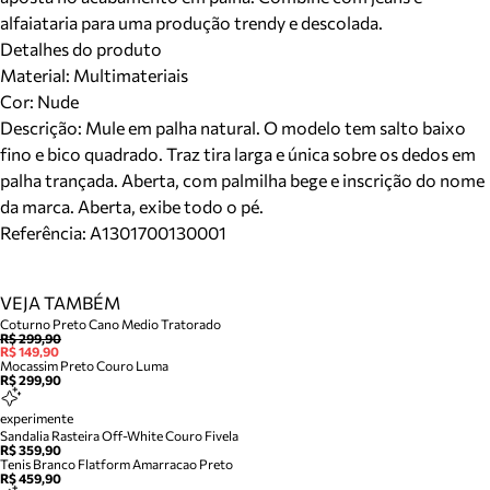
alfaiataria para uma produção trendy e descolada.
Detalhes do produto
Material
:
Multimateriais
Cor
:
Nude
Descrição:
Mule em palha natural. O modelo tem salto baixo
fino e bico quadrado. Traz tira larga e única sobre os dedos em
palha trançada. Aberta, com palmilha bege e inscrição do nome
da marca. Aberta, exibe todo o pé.
Referência:
A1301700130001
VEJA TAMBÉM
Coturno Preto Cano Medio Tratorado
R$ 299,90
R$ 149,90
Mocassim Preto Couro Luma
R$ 299,90
experimente
Sandalia Rasteira Off-White Couro Fivela
R$ 359,90
Tenis Branco Flatform Amarracao Preto
R$ 459,90