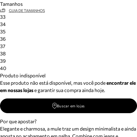
Tamanhos
Meus pedidos
GUIA DE TAMANHOS
Acompanhe seus pedidos e solicite devoluções.
33
34
35
36
37
38
39
40
Produto indisponível
Esse produto não está disponível, mas você pode
encontrar ele
em nossas lojas
e garantir sua compra ainda hoje.
Buscar em lojas
Por que apostar?
Elegante e charmosa, a mule traz um design minimalista e ainda
aposta no acabamento em palha. Combine com jeans e