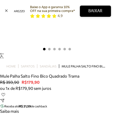
Baixe o App e garanta 10% 
BAIXAR
OFF na sua primeira compra* 
4,9
Arezzo
Favoritos
categorias sugeridas
Buscar produtos
Bota
Papete
Scarpin
Mocassim
Bolsa
M
ULE PALHA SALTO FINO BICO QUADRADO TRAMA
HOME
SAPATOS
SANDÁLIAS
Sapatilha
Mule Palha Salto Fino Bico Quadrado Trama
Tamanco
R$ 359,90
R$179,90
Tênis
ou 1x de R$179,90 sem juros
Mule
Rasteira
Precisa de ajuda?
Tire dúvidas sobre pedidos, devoluções e mais.
Receba até
R$ 21,59
de cashback
Saiba mais