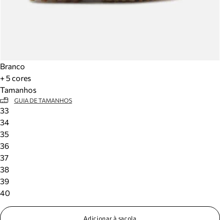
Branco
+ 5 cores
Tamanhos
GUIA DE TAMANHOS
33
34
35
36
37
38
39
40
Adicionar à sacola