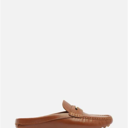
Meus pedidos
Acompanhe seus pedidos e solicite devoluções.