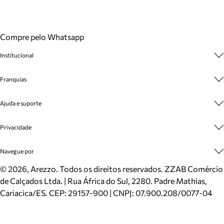
Compre pelo Whatsapp
Institucional
Sobre A Marca
Franquias
Cashback
Trabalhe Conosco
Multimarcas
Ajuda e suporte
Venda Corporativa
Plano de Negócio
Sustentabilidade
Seja Franqueado
Central de Atendimento
Privacidade
Mapa do Site
Cadastro
Benefícios
Entrega
Termos de Uso
Navegue por
Inverno
Meus Pedidos
Politica e Privacidade
Mundo Arezzo
Trocas e Devoluções
Sapatos
©
2026
, Arezzo. Todos os direitos reservados.
ZZAB Comércio
Cartão Presente
Bolsas
de Calçados Ltda. | Rua África do Sul, 2280. Padre Mathias,
Localizador de lojas
Scarpins
Cariacica/ES. CEP: 29157-900 | CNPJ: 07.900.208/0077-04
Sapatilhas
Mocassins