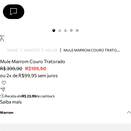
Arezzo
Favoritos
categorias sugeridas
Buscar produtos
Bota
M
ULE MARROM COURO TRATORADO
HOME
SAPATOS
MULES
Papete
Scarpin
Mule Marrom Couro Tratorado
Mocassim
R$ 399,90
R$199,90
Bolsa
ou 2x de R$99,95 sem juros
Sapatilha
Tamanco
Tênis
Receba até
R$ 23,99
de cashback
Mule
Saiba mais
Rasteira
Marrom
Precisa de ajuda?
Tire dúvidas sobre pedidos, devoluções e mais.