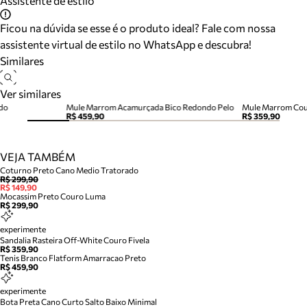
Assistente de estilo
Ficou na dúvida se esse é o produto ideal? Fale com nossa
assistente virtual de estilo no WhatsApp e descubra!
Similares
Ver similares
do
Mule Marrom Acamurçada Bico Redondo Pelo
Mule Marrom Cou
R$ 459,90
R$ 359,90
VEJA TAMBÉM
Coturno Preto Cano Medio Tratorado
R$ 299,90
R$ 149,90
Mocassim Preto Couro Luma
R$ 299,90
experimente
Sandalia Rasteira Off-White Couro Fivela
R$ 359,90
Tenis Branco Flatform Amarracao Preto
R$ 459,90
experimente
Bota Preta Cano Curto Salto Baixo Minimal