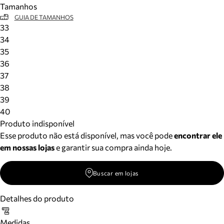
Tamanhos
Meus pedidos
GUIA DE TAMANHOS
Acompanhe seus pedidos e solicite devoluções.
33
34
35
36
37
38
39
40
Produto indisponível
Esse produto não está disponível, mas você pode
encontrar ele
em nossas lojas
e garantir sua compra ainda hoje.
Buscar em lojas
Detalhes do produto
Medidas