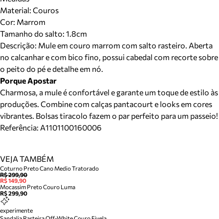
Material
:
Couros
Cor
:
Marrom
Tamanho do salto:
1.8cm
Descrição:
Mule em couro marrom com salto rasteiro. Aberta
no calcanhar e com bico fino, possui cabedal com recorte sobre
o peito do pé e detalhe em nó.
Porque Apostar
Charmosa, a mule é confortável e garante um toque de estilo às
produções. Combine com calças pantacourt e looks em cores
vibrantes. Bolsas tiracolo fazem o par perfeito para um passeio!
Referência:
A1101100160006
VEJA TAMBÉM
Coturno Preto Cano Medio Tratorado
R$ 299,90
R$ 149,90
Mocassim Preto Couro Luma
R$ 299,90
experimente
Sandalia Rasteira Off-White Couro Fivela