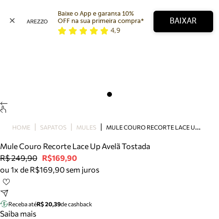
Baixe o App e garanta 10% 
BAIXAR
OFF na sua primeira compra* 
4,9
Arezzo
Favoritos
categorias sugeridas
Buscar produtos
Bota
Papete
Scarpin
Mocassim
Bolsa
M
ULE COURO RECORTE LACE UP AVELÃ TOSTADA
HOME
SAPATOS
MULES
Sapatilha
Mule Couro Recorte Lace Up Avelã Tostada
Tamanco
R$ 249,90
R$169,90
Tênis
ou 1x de R$169,90 sem juros
Mule
Rasteira
Precisa de ajuda?
Tire dúvidas sobre pedidos, devoluções e mais.
Receba até
R$ 20,39
de cashback
Saiba mais