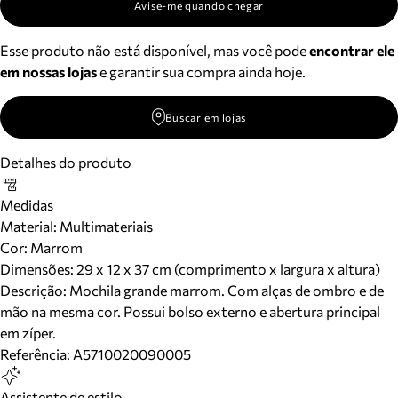
Avise-me quando chegar
Esse produto não está disponível, mas você pode
encontrar ele
em nossas lojas
e garantir sua compra ainda hoje.
Buscar em lojas
Detalhes do produto
Medidas
Material
:
Multimateriais
Cor
:
Marrom
Dimensões:
29 x 12 x 37 cm (comprimento x largura x altura)
Descrição:
Mochila grande marrom. Com alças de ombro e de
mão na mesma cor. Possui bolso externo e abertura principal
em zíper.
Referência:
A5710020090005
Assistente de estilo