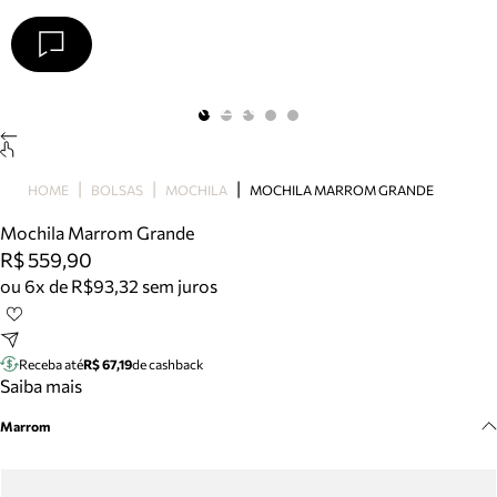
Arezzo
Favoritos
categorias sugeridas
Buscar produtos
Bota
HOME
BOLSAS
MOCHILA
MOCHILA MARROM GRANDE
Papete
Scarpin
Mochila Marrom Grande
Mocassim
R$ 559,90
Bolsa
ou 6x de R$93,32 sem juros
Sapatilha
Tamanco
Tênis
Receba até
R$ 67,19
de cashback
Mule
Saiba mais
Rasteira
Marrom
Precisa de ajuda?
Tire dúvidas sobre pedidos, devoluções e mais.