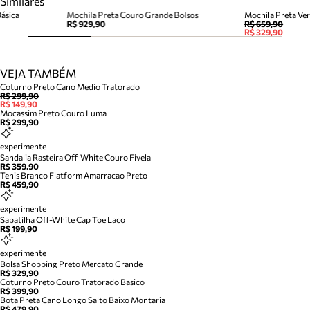
Similares
ásica
Mochila Preta Couro Grande Bolsos
Mochila Preta Ve
R$ 929,90
R$ 659,90
R$ 329,90
VEJA TAMBÉM
Coturno Preto Cano Medio Tratorado
R$ 299,90
R$ 149,90
Mocassim Preto Couro Luma
R$ 299,90
experimente
Sandalia Rasteira Off-White Couro Fivela
R$ 359,90
Tenis Branco Flatform Amarracao Preto
R$ 459,90
experimente
Sapatilha Off-White Cap Toe Laco
R$ 199,90
experimente
Bolsa Shopping Preto Mercato Grande
R$ 329,90
Coturno Preto Couro Tratorado Basico
R$ 399,90
Bota Preta Cano Longo Salto Baixo Montaria
R$ 479,90