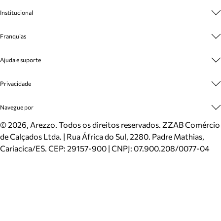
Institucional
Sobre A Marca
Franquias
Cashback
Trabalhe Conosco
Multimarcas
Ajuda e suporte
Venda Corporativa
Plano de Negócio
Sustentabilidade
Seja Franqueado
Central de Atendimento
Privacidade
Mapa do Site
Cadastro
Benefícios
Entrega
Termos de Uso
Navegue por
Inverno
Meus Pedidos
Politica e Privacidade
Mundo Arezzo
Trocas e Devoluções
Sapatos
©
2026
, Arezzo. Todos os direitos reservados.
ZZAB Comércio
Cartão Presente
Bolsas
de Calçados Ltda. | Rua África do Sul, 2280. Padre Mathias,
Localizador de lojas
Scarpins
Cariacica/ES. CEP: 29157-900 | CNPJ: 07.900.208/0077-04
Sapatilhas
Mocassins
Tênis
Sandálias
Mules
Rasteiras