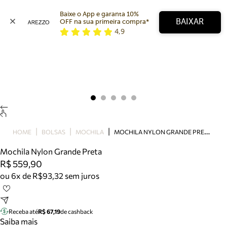
Baixe o App e garanta 10% 
BAIXAR
OFF na sua primeira compra* 
4,9
Arezzo
Favoritos
categorias sugeridas
Buscar produtos
Bota
Papete
Scarpin
Mocassim
Bolsa
M
OCHILA NYLON GRANDE PRETA
HOME
BOLSAS
MOCHILA
Sapatilha
Mochila Nylon Grande Preta
Tamanco
R$ 559,90
Tênis
ou 6x de R$93,32 sem juros
Mule
Rasteira
Precisa de ajuda?
Tire dúvidas sobre pedidos, devoluções e mais.
Receba até
R$ 67,19
de cashback
Saiba mais