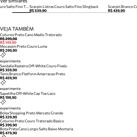
Ver similares
Tamanco Thong Off White Couro Salto Fino Tira Dedo
Scarpin Listras Couro Salto Fino Slingback
Scarpin Branco C
R$ 539,90
R$ 439,90
VEJA TAMBÉM
Coturno Preto Cano Medio Tratorado
R$ 299,90
R$ 149,90
Mocassim Preto Couro Luma
R$ 299,90
experimente
Sandalia Rasteira Off-White Couro Fivela
R$ 359,90
Tenis Branco Flatform Amarracao Preto
R$ 459,90
experimente
Sapatilha Off-White Cap Toe Laco
R$ 199,90
experimente
Bolsa Shopping Preto Mercato Grande
R$ 329,90
Coturno Preto Couro Tratorado Basico
R$ 399,90
Bota Preta Cano Longo Salto Baixo Montaria
R$ 479,90