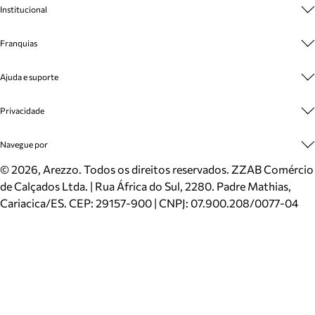
Institucional
Sobre A Marca
Franquias
Cashback
Trabalhe Conosco
Multimarcas
Ajuda e suporte
Venda Corporativa
Plano de Negócio
Sustentabilidade
Seja Franqueado
Central de Atendimento
Privacidade
Mapa do Site
Cadastro
Benefícios
Entrega
Termos de Uso
Navegue por
Inverno
Meus Pedidos
Politica e Privacidade
Mundo Arezzo
Trocas e Devoluções
Sapatos
©
2026
, Arezzo. Todos os direitos reservados.
ZZAB Comércio
Cartão Presente
Bolsas
de Calçados Ltda. | Rua África do Sul, 2280. Padre Mathias,
Localizador de lojas
Scarpins
Cariacica/ES. CEP: 29157-900 | CNPJ: 07.900.208/0077-04
Sapatilhas
Mocassins
Tênis
Sandálias
Mules
Rasteiras