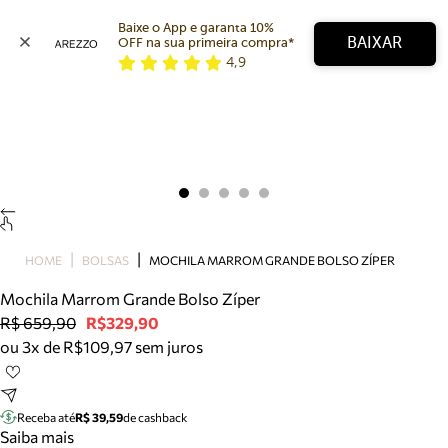
Baixe o App e garanta 10% 
BAIXAR
OFF na sua primeira compra* 
4,9
Arezzo
Favoritos
categorias sugeridas
Buscar produtos
Bota
Papete
Scarpin
Mocassim
Bolsa
HOME
BOLSAS
MOCHILA MARROM GRANDE BOLSO ZÍPER
Sapatilha
Mochila Marrom Grande Bolso Zíper
Tamanco
R$ 659,90
R$329,90
Tênis
ou 3x de R$109,97 sem juros
Mule
Rasteira
Precisa de ajuda?
Tire dúvidas sobre pedidos, devoluções e mais.
Receba até
R$ 39,59
de cashback
Saiba mais