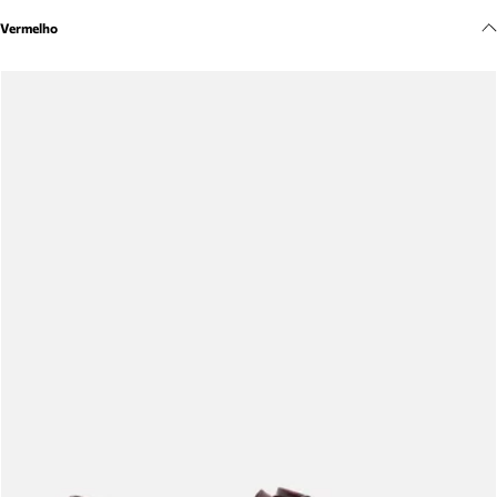
Meus pedidos
Vermelho
Acompanhe seus pedidos e solicite devoluções.