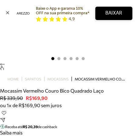
Baixe o App e garanta 10% 
BAIXAR
OFF na sua primeira compra* 
4,9
Arezzo
Favoritos
categorias sugeridas
Buscar produtos
Bota
Papete
Scarpin
Mocassim
Bolsa
M
OCASSIM VERMELHO COURO BICO QUADRADO LAÇO
HOME
SAPATOS
MOCASSINS
Sapatilha
Mocassim Vermelho Couro Bico Quadrado Laço
Tamanco
R$ 339,90
R$169,90
Tênis
ou 1x de R$169,90 sem juros
Mule
Rasteira
Precisa de ajuda?
Tire dúvidas sobre pedidos, devoluções e mais.
Receba até
R$ 20,39
de cashback
Saiba mais