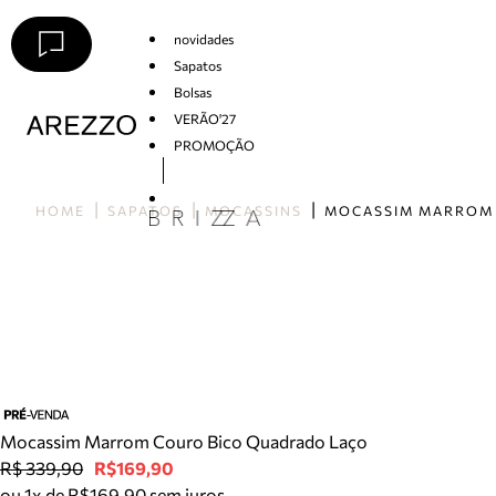
novidades
Sapatos
Bolsas
VERÃO'27
PROMOÇÃO
Arezzo
HOME
SAPATOS
MOCASSINS
Mocassim Marrom Couro Bico Quadrado Laço
R$ 339,90
R$169,90
ou 1x de R$169,90 sem juros