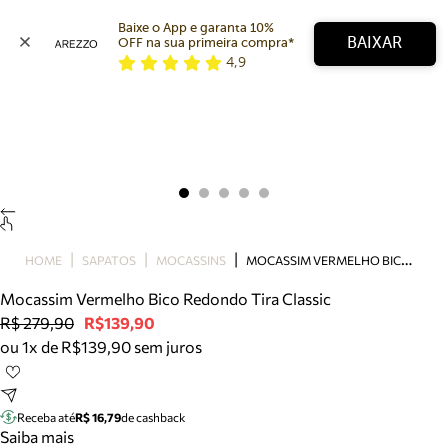
Baixe o App e garanta 10% 
BAIXAR
OFF na sua primeira compra* 
4,9
Arezzo
Favoritos
categorias sugeridas
Buscar produtos
Bota
Papete
Scarpin
Mocassim
Bolsa
M
OCASSIM VERMELHO BICO REDONDO TIRA CLASSIC
HOME
SAPATOS
MOCASSINS
Sapatilha
Mocassim Vermelho Bico Redondo Tira Classic
Tamanco
R$ 279,90
R$139,90
Tênis
ou 1x de R$139,90 sem juros
Mule
Rasteira
Precisa de ajuda?
Tire dúvidas sobre pedidos, devoluções e mais.
Receba até
R$ 16,79
de cashback
Saiba mais