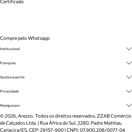
Certificado
Compre pelo Whatsapp
Institucional
Sobre A Marca
Franquias
Cashback
Trabalhe Conosco
Multimarcas
Ajuda e suporte
Venda Corporativa
Plano de Negócio
Sustentabilidade
Seja Franqueado
Central de Atendimento
Privacidade
Mapa do Site
Cadastro
Benefícios
Entrega
Termos de Uso
Navegue por
Inverno
Meus Pedidos
Politica e Privacidade
Mundo Arezzo
Trocas e Devoluções
Sapatos
©
2026
, Arezzo. Todos os direitos reservados.
ZZAB Comércio
Cartão Presente
Bolsas
de Calçados Ltda. | Rua África do Sul, 2280. Padre Mathias,
Localizador de lojas
Scarpins
Cariacica/ES. CEP: 29157-900 | CNPJ: 07.900.208/0077-04