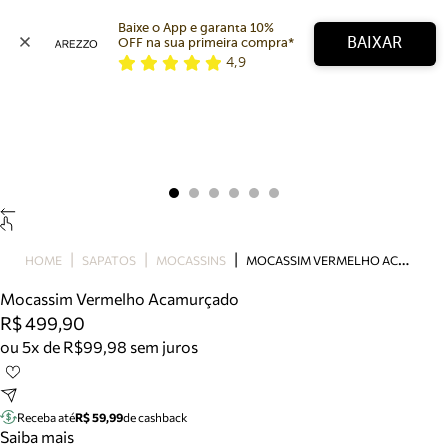
Baixe o App e garanta 10% 
BAIXAR
OFF na sua primeira compra* 
4,9
Arezzo
Favoritos
categorias sugeridas
Buscar produtos
Bota
Papete
Scarpin
Mocassim
Bolsa
M
OCASSIM VERMELHO ACAMURÇADO
HOME
SAPATOS
MOCASSINS
Sapatilha
Mocassim Vermelho Acamurçado
Tamanco
R$ 499,90
Tênis
ou 5x de R$99,98 sem juros
Mule
Rasteira
Precisa de ajuda?
Tire dúvidas sobre pedidos, devoluções e mais.
Receba até
R$ 59,99
de cashback
Saiba mais