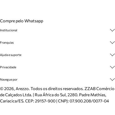
Compre pelo Whatsapp
Institucional
Sobre A Marca
Franquias
Cashback
Trabalhe Conosco
Multimarcas
Ajuda e suporte
Venda Corporativa
Plano de Negócio
Sustentabilidade
Seja Franqueado
Central de Atendimento
Privacidade
Mapa do Site
Cadastro
Benefícios
Entrega
Termos de Uso
Navegue por
Inverno
Meus Pedidos
Politica e Privacidade
Mundo Arezzo
Trocas e Devoluções
Sapatos
©
2026
, Arezzo. Todos os direitos reservados.
ZZAB Comércio
Cartão Presente
Bolsas
de Calçados Ltda. | Rua África do Sul, 2280. Padre Mathias,
Localizador de lojas
Scarpins
Cariacica/ES. CEP: 29157-900 | CNPJ: 07.900.208/0077-04
Sapatilhas
Mocassins