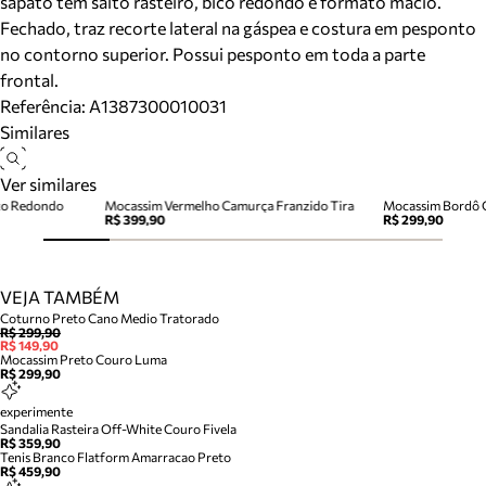
sapato tem salto rasteiro, bico redondo e formato macio.
Fechado, traz recorte lateral na gáspea e costura em pesponto
no contorno superior. Possui pesponto em toda a parte
frontal.
Referência:
A1387300010031
Similares
Ver similares
co Redondo
Mocassim Vermelho Camurça Franzido Tira
R$ 399,90
R$ 299,90
VEJA TAMBÉM
Coturno Preto Cano Medio Tratorado
R$ 299,90
R$ 149,90
Mocassim Preto Couro Luma
R$ 299,90
experimente
Sandalia Rasteira Off-White Couro Fivela
R$ 359,90
Tenis Branco Flatform Amarracao Preto
R$ 459,90