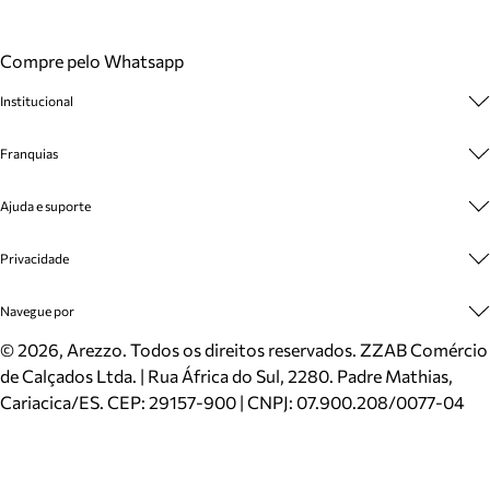
Compre pelo Whatsapp
Institucional
Sobre A Marca
Franquias
Cashback
Trabalhe Conosco
Multimarcas
Ajuda e suporte
Venda Corporativa
Plano de Negócio
Sustentabilidade
Seja Franqueado
Central de Atendimento
Privacidade
Mapa do Site
Cadastro
Benefícios
Entrega
Termos de Uso
Navegue por
Inverno
Meus Pedidos
Politica e Privacidade
Mundo Arezzo
Trocas e Devoluções
Sapatos
©
2026
, Arezzo. Todos os direitos reservados.
ZZAB Comércio
Cartão Presente
Bolsas
de Calçados Ltda. | Rua África do Sul, 2280. Padre Mathias,
Localizador de lojas
Scarpins
Cariacica/ES. CEP: 29157-900 | CNPJ: 07.900.208/0077-04
Sapatilhas
Mocassins
Tênis