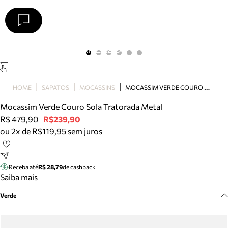
Arezzo
Favoritos
categorias sugeridas
Buscar produtos
Bota
M
OCASSIM VERDE COURO SOLA TRATORADA METAL
HOME
SAPATOS
MOCASSINS
Papete
Scarpin
Mocassim Verde Couro Sola Tratorada Metal
Mocassim
R$ 479,90
R$239,90
Bolsa
ou 2x de R$119,95 sem juros
Sapatilha
Tamanco
Tênis
Receba até
R$ 28,79
de cashback
Mule
Saiba mais
Rasteira
Verde
Precisa de ajuda?
Tire dúvidas sobre pedidos, devoluções e mais.