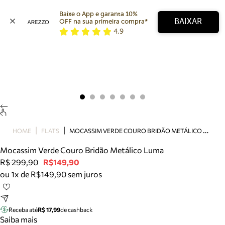
Baixe o App e garanta 10% 
BAIXAR
OFF na sua primeira compra* 
4,9
Arezzo
Favoritos
categorias sugeridas
Buscar produtos
Bota
Papete
Scarpin
Mocassim
Bolsa
M
OCASSIM VERDE COURO BRIDÃO METÁLICO LUMA
HOME
FLATS
Sapatilha
Mocassim Verde Couro Bridão Metálico Luma
Tamanco
R$ 299,90
R$149,90
Tênis
ou 1x de R$149,90 sem juros
Mule
Rasteira
Precisa de ajuda?
Tire dúvidas sobre pedidos, devoluções e mais.
Receba até
R$ 17,99
de cashback
Saiba mais