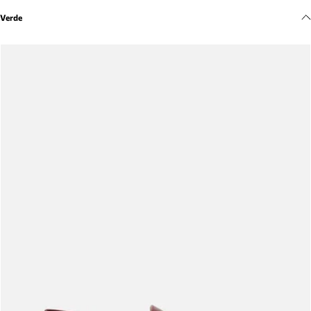
Meus pedidos
Verde
Acompanhe seus pedidos e solicite devoluções.