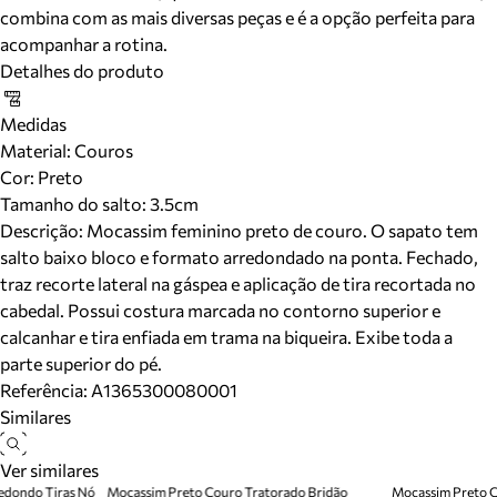
combina com as mais diversas peças e é a opção perfeita para
acompanhar a rotina.
Detalhes do produto
Medidas
Material
:
Couros
Cor
:
Preto
Tamanho do salto:
3.5cm
Descrição:
Mocassim feminino preto de couro. O sapato tem
salto baixo bloco e formato arredondado na ponta. Fechado,
traz recorte lateral na gáspea e aplicação de tira recortada no
cabedal. Possui costura marcada no contorno superior e
calcanhar e tira enfiada em trama na biqueira. Exibe toda a
parte superior do pé.
Referência:
A1365300080001
Similares
Ver similares
edondo Tiras Nó
Mocassim Preto Couro Tratorado Bridão
Mocassim Preto 