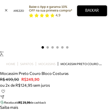
Baixe o App e garanta 10% 
BAIXAR
OFF na sua primeira compra* 
4,9
Arezzo
Favoritos
categorias sugeridas
Buscar produtos
Bota
Papete
Scarpin
Mocassim
Bolsa
M
OCASSIM PRETO COURO BLOCO COSTURAS
HOME
SAPATOS
MOCASSINS
Sapatilha
Mocassim Preto Couro Bloco Costuras
Tamanco
R$ 499,90
R$249,90
Tênis
ou 2x de R$124,95 sem juros
Mule
Rasteira
Precisa de ajuda?
Tire dúvidas sobre pedidos, devoluções e mais.
Receba até
R$ 29,99
de cashback
Saiba mais