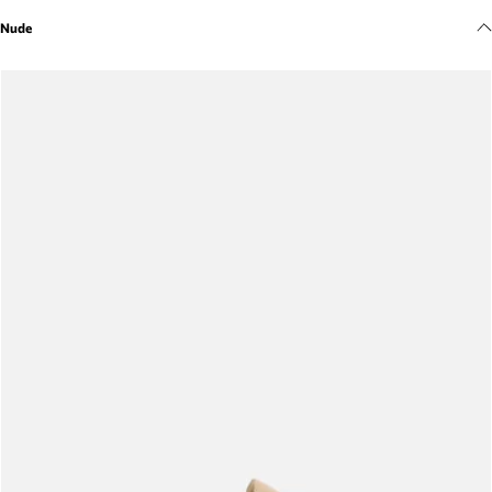
Meus pedidos
Nude
Acompanhe seus pedidos e solicite devoluções.