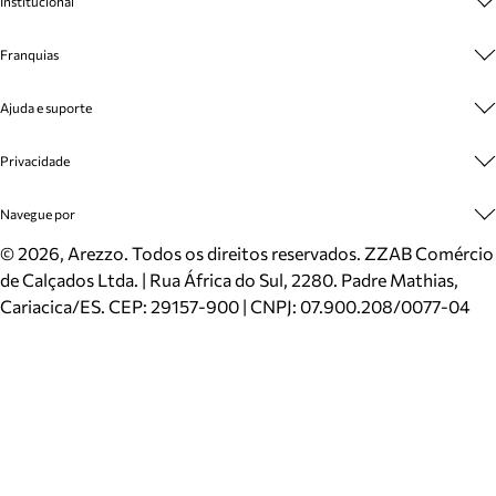
Institucional
Sobre A Marca
Franquias
Cashback
Trabalhe Conosco
Multimarcas
Ajuda e suporte
Venda Corporativa
Plano de Negócio
Sustentabilidade
Seja Franqueado
Central de Atendimento
Privacidade
Mapa do Site
Cadastro
Benefícios
Entrega
Termos de Uso
Navegue por
Inverno
Meus Pedidos
Politica e Privacidade
Mundo Arezzo
Trocas e Devoluções
Sapatos
©
2026
, Arezzo. Todos os direitos reservados.
ZZAB Comércio
Cartão Presente
Bolsas
de Calçados Ltda. | Rua África do Sul, 2280. Padre Mathias,
Localizador de lojas
Scarpins
Cariacica/ES. CEP: 29157-900 | CNPJ: 07.900.208/0077-04
Sapatilhas
Mocassins
Tênis
Sandálias
Mules
Rasteiras