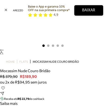
Baixe o App e garanta 10% 
BAIXAR
OFF na sua primeira compra* 
4,9
Arezzo
Favoritos
categorias sugeridas
Buscar produtos
Bota
Papete
Scarpin
Mocassim
Bolsa
HOME
FLATS
MOCASSIM NUDE COURO BRIDÃO
Sapatilha
Mocassim Nude Couro Bridão
Tamanco
R$ 379,90
R$189,90
Tênis
ou 2x de R$94,95 sem juros
Mule
Rasteira
Precisa de ajuda?
Tire dúvidas sobre pedidos, devoluções e mais.
Receba até
R$ 22,79
de cashback
Saiba mais