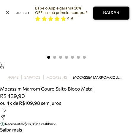
Baixe o App e garanta 10% 
BAIXAR
OFF na sua primeira compra* 
4,9
Arezzo
Favoritos
categorias sugeridas
Buscar produtos
Bota
Papete
Scarpin
Mocassim
Bolsa
M
OCASSIM MARROM COURO SALTO BLOCO METAL
HOME
SAPATOS
MOCASSINS
Sapatilha
Mocassim Marrom Couro Salto Bloco Metal
Tamanco
R$ 439,90
Tênis
ou 4x de R$109,98 sem juros
Mule
Rasteira
Precisa de ajuda?
Tire dúvidas sobre pedidos, devoluções e mais.
Receba até
R$ 52,79
de cashback
Saiba mais