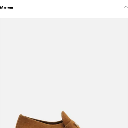
Meus pedidos
Marrom
Acompanhe seus pedidos e solicite devoluções.