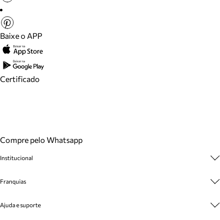
Baixe o APP
Certificado
Compre pelo Whatsapp
Institucional
Sobre A Marca
Franquias
Cashback
Trabalhe Conosco
Multimarcas
Ajuda e suporte
Venda Corporativa
Plano de Negócio