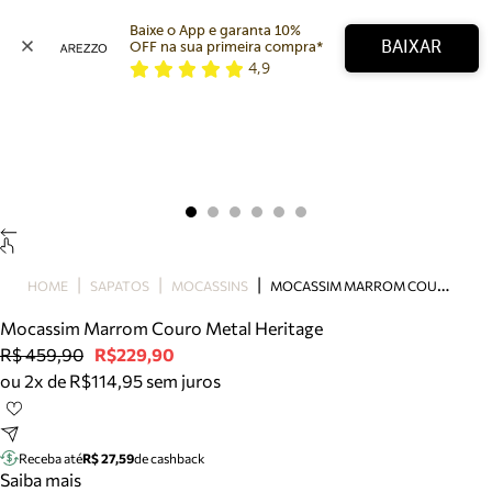
Baixe o App e garanta 10% 
BAIXAR
OFF na sua primeira compra* 
4,9
Arezzo
Favoritos
categorias sugeridas
Buscar produtos
Bota
Papete
Scarpin
Mocassim
Bolsa
M
OCASSIM MARROM COURO METAL HERITAGE
HOME
SAPATOS
MOCASSINS
Sapatilha
Mocassim Marrom Couro Metal Heritage
Tamanco
R$ 459,90
R$229,90
Tênis
ou 2x de R$114,95 sem juros
Mule
Rasteira
Precisa de ajuda?
Tire dúvidas sobre pedidos, devoluções e mais.
Receba até
R$ 27,59
de cashback
Saiba mais