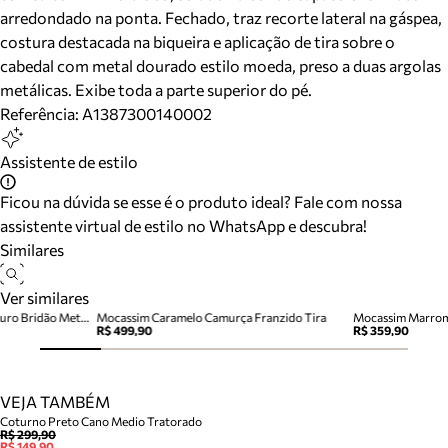
arredondado na ponta. Fechado, traz recorte lateral na gáspea,
costura destacada na biqueira e aplicação de tira sobre o
cabedal com metal dourado estilo moeda, preso a duas argolas
metálicas. Exibe toda a parte superior do pé.
Referência:
A1387300140002
Assistente de estilo
Ficou na dúvida se esse é o produto ideal? Fale com nossa
assistente virtual de estilo no WhatsApp e descubra!
Similares
Ver similares
Mocassim Marrom Almond Couro Bridão Metálico
Mocassim Caramelo Camurça Franzido Tira
R$ 499,90
R$ 359,90
VEJA TAMBÉM
Coturno Preto Cano Medio Tratorado
R$ 299,90
R$ 149,90