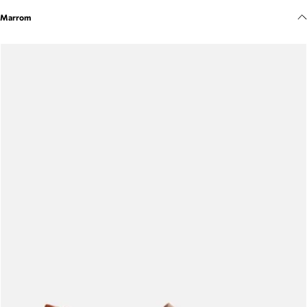
Meus pedidos
Marrom
Acompanhe seus pedidos e solicite devoluções.