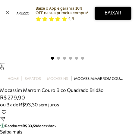
Baixe o App e garanta 10% 
BAIXAR
OFF na sua primeira compra* 
4,9
Arezzo
Favoritos
categorias sugeridas
Buscar produtos
Bota
Papete
Scarpin
Mocassim
Bolsa
M
OCASSIM MARROM COURO BICO QUADRADO BRIDÃO
HOME
SAPATOS
MOCASSINS
Sapatilha
Mocassim Marrom Couro Bico Quadrado Bridão
Tamanco
R$ 279,90
Tênis
ou 3x de R$93,30 sem juros
Mule
Rasteira
Precisa de ajuda?
Tire dúvidas sobre pedidos, devoluções e mais.
Receba até
R$ 33,59
de cashback
Saiba mais