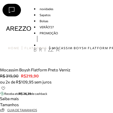
novidades
Sapatos
Bolsas
VERÃO'27
PROMOÇÃO
Arezzo
HOME
FLATFORMS
Mocassim Boysh Flatform Preto Verniz
R$ 319,90
R$219,90
ou 2x de R$109,95 sem juros
Receba até
R$ 26,39
de cashback
Saiba mais
Tamanhos
GUIA DE TAMANHOS