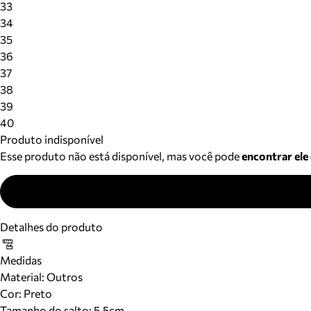
33
34
35
36
37
38
39
40
Produto indisponível
Esse produto não está disponível, mas você pode
encontrar ele
Detalhes do produto
Medidas
Material
:
Outros
Cor
:
Preto
Tamanho do salto:
5.5cm