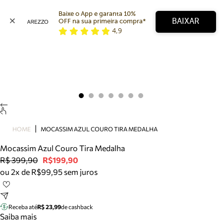
Baixe o App e garanta 10% 
BAIXAR
OFF na sua primeira compra* 
4,9
Arezzo
Favoritos
categorias sugeridas
Buscar produtos
Bota
Papete
Scarpin
Mocassim
Bolsa
HOME
MOCASSIM AZUL COURO TIRA MEDALHA
Sapatilha
Mocassim Azul Couro Tira Medalha
Tamanco
R$ 399,90
R$199,90
Tênis
ou 2x de R$99,95 sem juros
Mule
Rasteira
Precisa de ajuda?
Tire dúvidas sobre pedidos, devoluções e mais.
Receba até
R$ 23,99
de cashback
Saiba mais