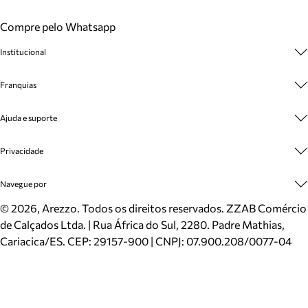
Compre pelo Whatsapp
Institucional
Sobre A Marca
Franquias
Cashback
Trabalhe Conosco
Multimarcas
Ajuda e suporte
Venda Corporativa
Plano de Negócio
Sustentabilidade
Seja Franqueado
Central de Atendimento
Privacidade
Mapa do Site
Cadastro
Benefícios
Entrega
Termos de Uso
Navegue por
Inverno
Meus Pedidos
Politica e Privacidade
Mundo Arezzo
Trocas e Devoluções
Sapatos
©
2026
, Arezzo. Todos os direitos reservados.
ZZAB Comércio
Cartão Presente
Bolsas
de Calçados Ltda. | Rua África do Sul, 2280. Padre Mathias,
Localizador de lojas
Scarpins
Cariacica/ES. CEP: 29157-900 | CNPJ: 07.900.208/0077-04
Sapatilhas
Mocassins
Tênis
Sandálias