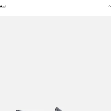
Meus pedidos
Azul
Acompanhe seus pedidos e solicite devoluções.