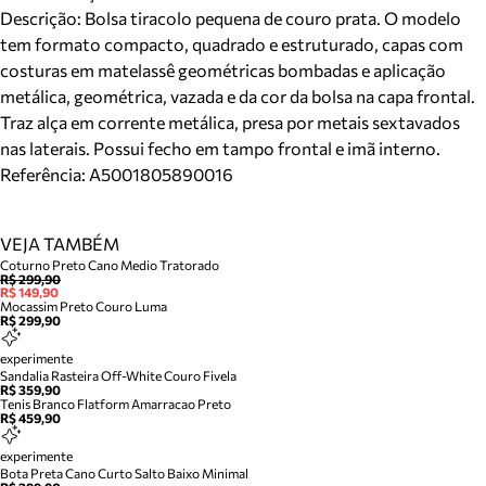
Descrição:
Bolsa tiracolo pequena de couro prata. O modelo
tem formato compacto, quadrado e estruturado, capas com
costuras em matelassê geométricas bombadas e aplicação
metálica, geométrica, vazada e da cor da bolsa na capa frontal.
Traz alça em corrente metálica, presa por metais sextavados
nas laterais. Possui fecho em tampo frontal e imã interno.
Referência:
A5001805890016
VEJA TAMBÉM
Coturno Preto Cano Medio Tratorado
R$ 299,90
R$ 149,90
Mocassim Preto Couro Luma
R$ 299,90
experimente
Sandalia Rasteira Off-White Couro Fivela
R$ 359,90
Tenis Branco Flatform Amarracao Preto
R$ 459,90
experimente
Bota Preta Cano Curto Salto Baixo Minimal