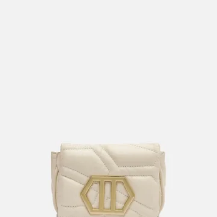
Meus pedidos
Acompanhe seus pedidos e solicite devoluções.