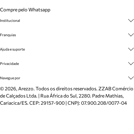
Compre pelo Whatsapp
Institucional
Sobre A Marca
Franquias
Cashback
Trabalhe Conosco
Multimarcas
Ajuda e suporte
Venda Corporativa
Plano de Negócio
Sustentabilidade
Seja Franqueado
Central de Atendimento
Privacidade
Mapa do Site
Cadastro
Benefícios
Entrega
Termos de Uso
Navegue por
Inverno
Meus Pedidos
Politica e Privacidade
Mundo Arezzo
Trocas e Devoluções
Sapatos
©
2026
, Arezzo. Todos os direitos reservados.
ZZAB Comércio
Cartão Presente
Bolsas
de Calçados Ltda. | Rua África do Sul, 2280. Padre Mathias,
Localizador de lojas
Scarpins
Cariacica/ES. CEP: 29157-900 | CNPJ: 07.900.208/0077-04
Sapatilhas
Mocassins
Tênis
Sandálias