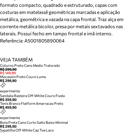
formato compacto, quadrado e estruturado, capas com
costuras em matelassê geométricas marcadas e aplicação
metálica, geométrica e vazada na capa frontal. Traz alça em
corrente metálica bicolor, presa por metais sextavados nas
laterais. Possui fecho em tampo frontal e imã interno.
Referência:
A5001805890064
VEJA TAMBÉM
Coturno Preto Cano Medio Tratorado
R$ 299,90
R$ 149,90
Mocassim Preto Couro Luma
R$ 299,90
experimente
Sandalia Rasteira Off-White Couro Fivela
R$ 359,90
Tenis Branco Flatform Amarracao Preto
R$ 459,90
experimente
Bota Preta Cano Curto Salto Baixo Minimal
R$ 299,90
Sapatilha Off-White Cap Toe Laco