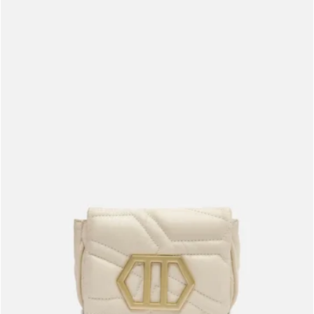
Meus pedidos
Acompanhe seus pedidos e solicite devoluções.