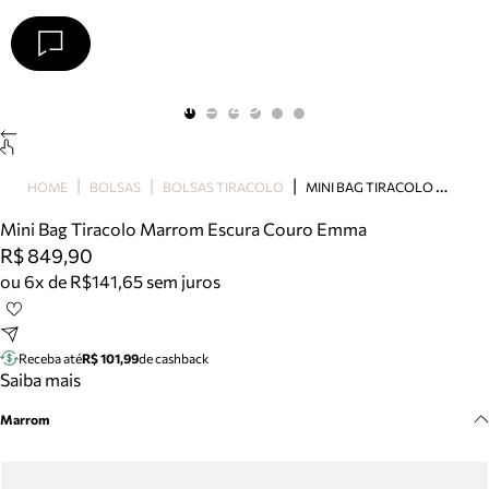
Arezzo
Favoritos
categorias sugeridas
Buscar produtos
Bota
M
INI BAG TIRACOLO MARROM ESCURA COURO EMMA
HOME
BOLSAS
BOLSAS TIRACOLO
Papete
Scarpin
Mini Bag Tiracolo Marrom Escura Couro Emma
Mocassim
R$ 849,90
Bolsa
ou 6x de R$141,65 sem juros
Sapatilha
Tamanco
Tênis
Receba até
R$ 101,99
de cashback
Mule
Saiba mais
Rasteira
Marrom
Precisa de ajuda?
Tire dúvidas sobre pedidos, devoluções e mais.