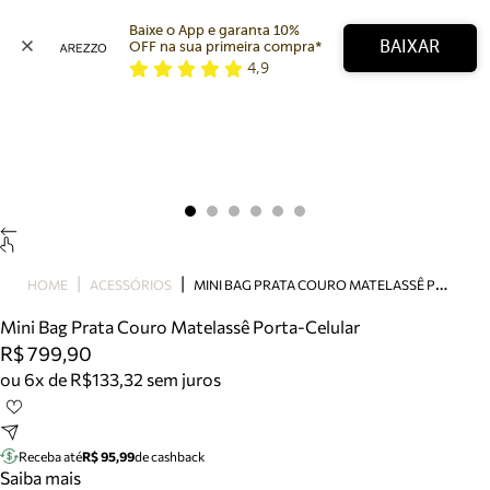
Baixe o App e garanta 10% 
BAIXAR
OFF na sua primeira compra* 
4,9
Arezzo
Favoritos
categorias sugeridas
Buscar produtos
Bota
Papete
Scarpin
Mocassim
Bolsa
M
INI BAG PRATA COURO MATELASSÊ PORTA-CELULAR
HOME
ACESSÓRIOS
Sapatilha
Mini Bag Prata Couro Matelassê Porta-Celular
Tamanco
R$ 799,90
Tênis
ou 6x de R$133,32 sem juros
Mule
Rasteira
Precisa de ajuda?
Tire dúvidas sobre pedidos, devoluções e mais.
Receba até
R$ 95,99
de cashback
Saiba mais