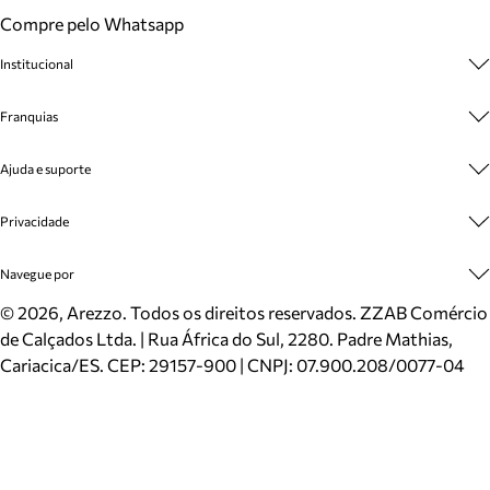
Compre pelo Whatsapp
Institucional
Sobre A Marca
Franquias
Cashback
Trabalhe Conosco
Multimarcas
Ajuda e suporte
Venda Corporativa
Plano de Negócio
Sustentabilidade
Seja Franqueado
Central de Atendimento
Privacidade
Mapa do Site
Cadastro
Benefícios
Entrega
Termos de Uso
Navegue por
Inverno
Meus Pedidos
Politica e Privacidade
Mundo Arezzo
Trocas e Devoluções
Sapatos
©
2026
, Arezzo. Todos os direitos reservados.
ZZAB Comércio
Cartão Presente
Bolsas
de Calçados Ltda. | Rua África do Sul, 2280. Padre Mathias,
Localizador de lojas
Scarpins
Cariacica/ES. CEP: 29157-900 | CNPJ: 07.900.208/0077-04
Sapatilhas
Mocassins
Tênis
Sandálias