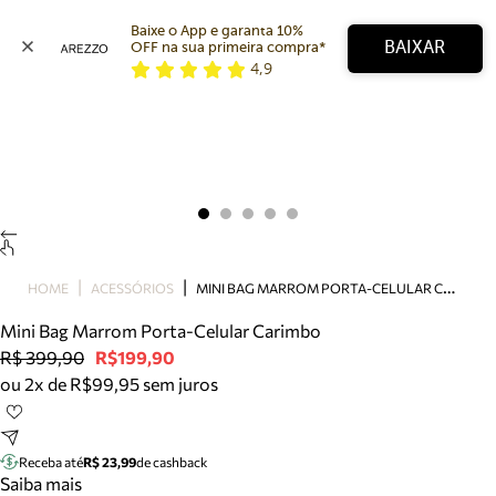
Baixe o App e garanta 10% 
BAIXAR
OFF na sua primeira compra* 
4,9
Arezzo
Favoritos
categorias sugeridas
Buscar produtos
Bota
Papete
Scarpin
Mocassim
Bolsa
M
INI BAG MARROM PORTA-CELULAR CARIMBO
HOME
ACESSÓRIOS
Sapatilha
Mini Bag Marrom Porta-Celular Carimbo
Tamanco
R$ 399,90
R$199,90
Tênis
ou 2x de R$99,95 sem juros
Mule
Rasteira
Precisa de ajuda?
Tire dúvidas sobre pedidos, devoluções e mais.
Receba até
R$ 23,99
de cashback
Saiba mais