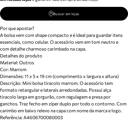
Buscar em lojas
Por que apostar?
A bolsa vem com shape compacto e é ideal para guardar itens
essenciais, como celular. O acessório vem em tom neutro e
com detalhe charmoso carimbado na capa.
Detalhes do produto
Material
:
Outros
Cor
:
Marrom
Dimensões:
11 x 5 x 19 cm (comprimento x largura x altura)
Descrição:
Mini bolsa tiracolo marrom. O acessório tem
formato retangular e laterais arredondadas. Possui alça
tiracolo larga em gorgurão, com regulagem e presa por
ganchos. Traz fecho em zíper duplo por todo o contorno. Com
carimbo em baixo relevo na capa com nome da marca e logo.
Referência:
A4606700080003