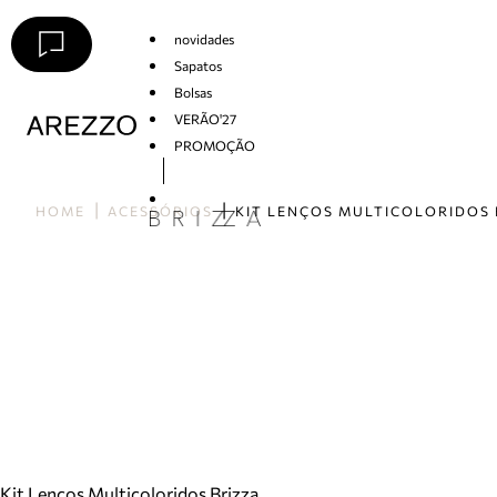
novidades
Sapatos
Bolsas
VERÃO'27
PROMOÇÃO
Arezzo
HOME
ACESSÓRIOS
Kit Lenços Multicoloridos Brizza