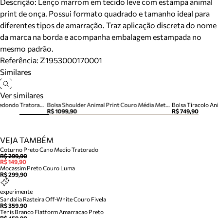
Descrição:
Lenço marrom em tecido leve com estampa animal
print de onça. Possui formato quadrado e tamanho ideal para
diferentes tipos de amarração. Traz aplicação discreta do nome
da marca na borda e acompanha embalagem estampada no
mesmo padrão.
Referência:
Z1953000170001
Similares
Ver similares
Mocassim Animal Print Bico Redondo Tratorado
Bolsa Shoulder Animal Print Couro Média Metais
Bolsa Tiracolo A
R$ 1099,90
R$ 749,90
VEJA TAMBÉM
Coturno Preto Cano Medio Tratorado
R$ 299,90
R$ 149,90
Mocassim Preto Couro Luma
R$ 299,90
experimente
Sandalia Rasteira Off-White Couro Fivela
R$ 359,90
Tenis Branco Flatform Amarracao Preto