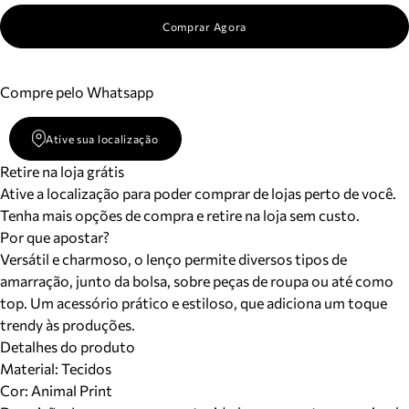
Meus pedidos
Comprar Agora
Acompanhe seus pedidos e solicite devoluções.
Compre pelo Whatsapp
Ative sua localização
Retire na loja grátis
Ative a localização para poder comprar de lojas perto de você.
Tenha mais opções de compra e retire na loja sem custo.
Por que apostar?
Versátil e charmoso, o lenço permite diversos tipos de
amarração, junto da bolsa, sobre peças de roupa ou até como
top. Um acessório prático e estiloso, que adiciona um toque
trendy às produções.
Detalhes do produto
Material
:
Tecidos
Cor
:
Animal Print