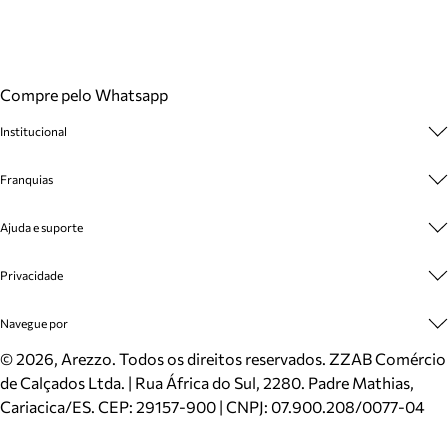
Compre pelo Whatsapp
Institucional
Sobre A Marca
Franquias
Cashback
Trabalhe Conosco
Multimarcas
Ajuda e suporte
Venda Corporativa
Plano de Negócio
Sustentabilidade
Seja Franqueado
Central de Atendimento
Privacidade
Mapa do Site
Cadastro
Benefícios
Entrega
Termos de Uso
Navegue por
Inverno
Meus Pedidos
Politica e Privacidade
Mundo Arezzo
Trocas e Devoluções
Sapatos
©
2026
, Arezzo. Todos os direitos reservados.
ZZAB Comércio
Cartão Presente
Bolsas
de Calçados Ltda. | Rua África do Sul, 2280. Padre Mathias,
Localizador de lojas
Scarpins
Cariacica/ES. CEP: 29157-900 | CNPJ: 07.900.208/0077-04
Sapatilhas