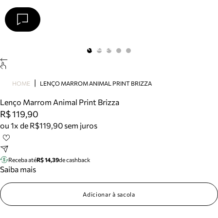
Arezzo
Favoritos
categorias sugeridas
Buscar produtos
Bota
HOME
LENÇO MARROM ANIMAL PRINT BRIZZA
Papete
Scarpin
Lenço Marrom Animal Print Brizza
Mocassim
R$ 119,90
Bolsa
ou 1x de R$119,90 sem juros
Sapatilha
Tamanco
Tênis
Receba até
R$ 14,39
de cashback
Mule
Saiba mais
Rasteira
Precisa de ajuda?
Adicionar à sacola
Tire dúvidas sobre pedidos, devoluções e mais.