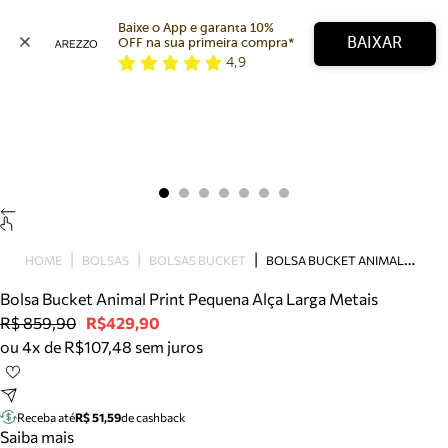
Baixe o App e garanta 10% 
BAIXAR
OFF na sua primeira compra* 
4,9
Arezzo
Favoritos
categorias sugeridas
Buscar produtos
Bota
Papete
Scarpin
Mocassim
Bolsa
B
OLSA BUCKET ANIMAL PRINT PEQUENA ALÇA LARGA METAIS
HOME
BOLSAS
BOLSAS BUCKET
Sapatilha
Bolsa Bucket Animal Print Pequena Alça Larga Metais
Tamanco
R$ 859,90
R$429,90
Tênis
ou 4x de R$107,48 sem juros
Mule
Rasteira
Precisa de ajuda?
Tire dúvidas sobre pedidos, devoluções e mais.
Receba até
R$ 51,59
de cashback
Saiba mais