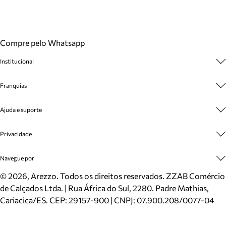
Compre pelo Whatsapp
Institucional
Sobre A Marca
Franquias
Cashback
Trabalhe Conosco
Multimarcas
Ajuda e suporte
Venda Corporativa
Plano de Negócio
Sustentabilidade
Seja Franqueado
Central de Atendimento
Privacidade
Mapa do Site
Cadastro
Benefícios
Entrega
Termos de Uso
Navegue por
Inverno
Meus Pedidos
Politica e Privacidade
Mundo Arezzo
Trocas e Devoluções
Sapatos
©
2026
, Arezzo. Todos os direitos reservados.
ZZAB Comércio
Cartão Presente
Bolsas
de Calçados Ltda. | Rua África do Sul, 2280. Padre Mathias,
Localizador de lojas
Scarpins
Cariacica/ES. CEP: 29157-900 | CNPJ: 07.900.208/0077-04
Sapatilhas
Mocassins