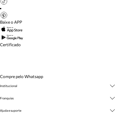
Baixe o APP
Certificado
Compre pelo Whatsapp
Institucional
Sobre A Marca
Franquias
Cashback
Trabalhe Conosco
Multimarcas
Ajuda e suporte
Venda Corporativa
Plano de Negócio