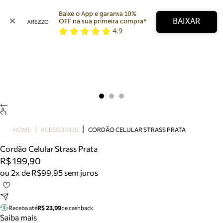
Baixe o App e garanta 10% 
BAIXAR
OFF na sua primeira compra* 
4,9
Arezzo
Favoritos
categorias sugeridas
Buscar produtos
Bota
Papete
Scarpin
Mocassim
Bolsa
HOME
ACESSÓRIOS
CORDÃO CELULAR STRASS PRATA
Sapatilha
Cordão Celular Strass Prata
Tamanco
R$ 199,90
Tênis
ou 2x de R$99,95 sem juros
Mule
Rasteira
Precisa de ajuda?
Tire dúvidas sobre pedidos, devoluções e mais.
Receba até
R$ 23,99
de cashback
Saiba mais