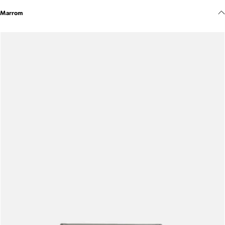
Meus pedidos
Marrom
Acompanhe seus pedidos e solicite devoluções.