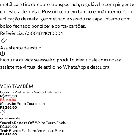
metálica e tira de couro transpassada, regulável e com pingente
em esfera de metal. Possui fecho em tampo e imã interno. Com
aplicação de metal geométrico e vazado na capa. Interno com
bolso fechado por zíper e porta-cartões.
Referência:
A5001811010004
Assistente de estilo
Ficou na dúvida se esse é o produto ideal? Fale com nossa
assistente virtual de estilo no WhatsApp e descubra!
VEJA TAMBÉM
Coturno Preto Cano Medio Tratorado
R$ 299,90
R$ 149,90
Mocassim Preto Couro Luma
R$ 299,90
experimente
Sandalia Rasteira Off-White Couro Fivela
R$ 359,90
Tenis Branco Flatform Amarracao Preto
R$ 459,90