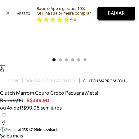
Baixe o App e garanta 10% 
BAIXAR
OFF na sua primeira compra* 
4,9
Arezzo
Favoritos
categorias sugeridas
Buscar produtos
Bota
Papete
Scarpin
Mocassim
Bolsa
C
LUTCH MARROM COURO CROCO PEQUENA METAL
HOME
BOLSAS
BOLSAS CLUTCH
Sapatilha
Clutch Marrom Couro Croco Pequena Metal
Tamanco
R$ 799,90
R$399,90
Tênis
ou 4x de R$99,98 sem juros
Mule
Rasteira
Precisa de ajuda?
Tire dúvidas sobre pedidos, devoluções e mais.
Receba até
R$ 47,99
de cashback
Saiba mais