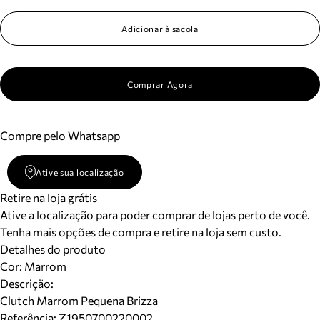
Meus pedidos
Acompanhe seus pedidos e solicite devoluções.
Adicionar à sacola
Comprar Agora
Compre pelo Whatsapp
Ative sua localização
Retire na loja grátis
Ative a localização para poder comprar de lojas perto de você.
Tenha mais opções de compra e retire na loja sem custo.
Detalhes do produto
Cor
:
Marrom
Descrição:
Clutch Marrom Pequena Brizza
Referência:
Z1950700220002