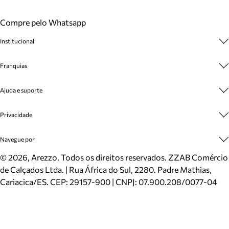
Compre pelo Whatsapp
Institucional
Sobre A Marca
Franquias
Cashback
Trabalhe Conosco
Multimarcas
Ajuda e suporte
Venda Corporativa
Plano de Negócio
Sustentabilidade
Seja Franqueado
Central de Atendimento
Privacidade
Mapa do Site
Cadastro
Benefícios
Entrega
Termos de Uso
Navegue por
Inverno
Meus Pedidos
Politica e Privacidade
Mundo Arezzo
Trocas e Devoluções
Sapatos
©
2026
, Arezzo. Todos os direitos reservados.
ZZAB Comércio
Cartão Presente
Bolsas
de Calçados Ltda. | Rua África do Sul, 2280. Padre Mathias,
Localizador de lojas
Scarpins
Cariacica/ES. CEP: 29157-900 | CNPJ: 07.900.208/0077-04
Sapatilhas
Mocassins
Tênis