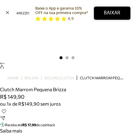
Baixe o App e garanta 10% 
BAIXAR
OFF na sua primeira compra* 
4,9
Arezzo
Favoritos
categorias sugeridas
Buscar produtos
Bota
Papete
Scarpin
Mocassim
Bolsa
C
LUTCH MARROM PEQUENA BRIZZA
HOME
BOLSAS
BOLSAS CLUTCH
Sapatilha
Clutch Marrom Pequena Brizza
Tamanco
R$ 149,90
Tênis
ou 1x de R$149,90 sem juros
Mule
Rasteira
Precisa de ajuda?
Tire dúvidas sobre pedidos, devoluções e mais.
Receba até
R$ 17,99
de cashback
Saiba mais