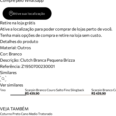
Compre pelo Whatsapp
Ative sua localização
Retire na loja grátis
Ative a localização para poder comprar de lojas perto de você.
Tenha mais opções de compra e retire na loja sem custo.
Detalhes do produto
Material
:
Outros
Cor
:
Branco
Descrição:
Clutch Branca Pequena Brizza
Referência:
Z1950700230001
Similares
Ver similares
Fino
Scarpin Branco Couro Salto Fino Slingback
Scarpin Branco C
R$ 439,90
R$ 439,90
VEJA TAMBÉM
Coturno Preto Cano Medio Tratorado