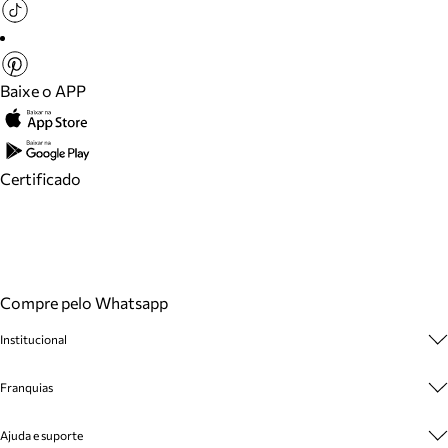
Baixe o APP
Certificado
Compre pelo Whatsapp
Institucional
Sobre A Marca
Franquias
Cashback
Trabalhe Conosco
Multimarcas
Ajuda e suporte
Venda Corporativa
Plano de Negócio