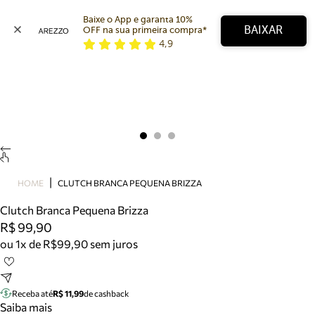
Baixe o App e garanta 10% 
BAIXAR
OFF na sua primeira compra* 
4,9
Arezzo
Favoritos
categorias sugeridas
Buscar produtos
Bota
Papete
Scarpin
Mocassim
Bolsa
HOME
CLUTCH BRANCA PEQUENA BRIZZA
Sapatilha
Clutch Branca Pequena Brizza
Tamanco
R$ 99,90
Tênis
ou 1x de R$99,90 sem juros
Mule
Rasteira
Precisa de ajuda?
Tire dúvidas sobre pedidos, devoluções e mais.
Receba até
R$ 11,99
de cashback
Saiba mais