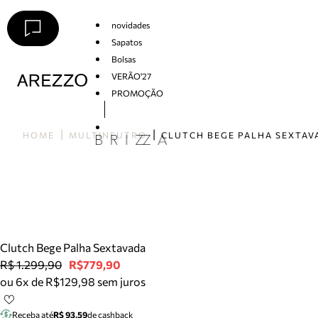
novidades
Sapatos
Bolsas
VERÃO'27
PROMOÇÃO
Arezzo
HOME
MULTINEUTRO
CLUTCH BEGE PALHA SEXTAV
Clutch Bege Palha Sextavada
R$ 1.299,90
R$779,90
ou 6x de R$129,98 sem juros
Receba até
R$ 93,59
de cashback