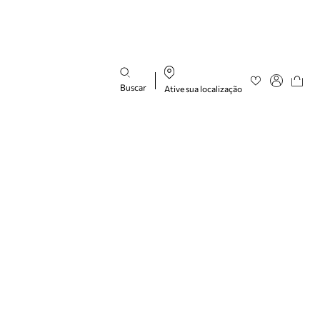
Buscar
Ative sua localização
Favoritos
Entre ou cad
Buscar produtos
categorias
sugeridas
Bota
Papete
Scarpin
Mocassim
Bolsa
Sapatilha
Tamanco
Tênis
Mule
Rasteira
Precisa de