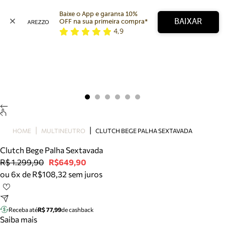
Baixe o App e garanta 10% 
BAIXAR
OFF na sua primeira compra* 
4,9
Arezzo
Favoritos
categorias sugeridas
Buscar produtos
Bota
Papete
Scarpin
Mocassim
Bolsa
HOME
MULTINEUTRO
CLUTCH BEGE PALHA SEXTAVADA
Sapatilha
Clutch Bege Palha Sextavada
Tamanco
R$ 1.299,90
R$649,90
Tênis
ou 6x de R$108,32 sem juros
Mule
Rasteira
Precisa de ajuda?
Tire dúvidas sobre pedidos, devoluções e mais.
Receba até
R$ 77,99
de cashback
Saiba mais