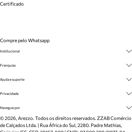
Certificado
Compre pelo Whatsapp
Institucional
Sobre A Marca
Franquias
Cashback
Trabalhe Conosco
Multimarcas
Ajuda e suporte
Venda Corporativa
Plano de Negócio
Sustentabilidade
Seja Franqueado
Central de Atendimento
Privacidade
Mapa do Site
Cadastro
Benefícios
Entrega
Termos de Uso
Navegue por
Inverno
Meus Pedidos
Politica e Privacidade
Mundo Arezzo
Trocas e Devoluções
Sapatos
©
2026
, Arezzo. Todos os direitos reservados.
ZZAB Comércio
Cartão Presente
Bolsas
de Calçados Ltda. | Rua África do Sul, 2280. Padre Mathias,