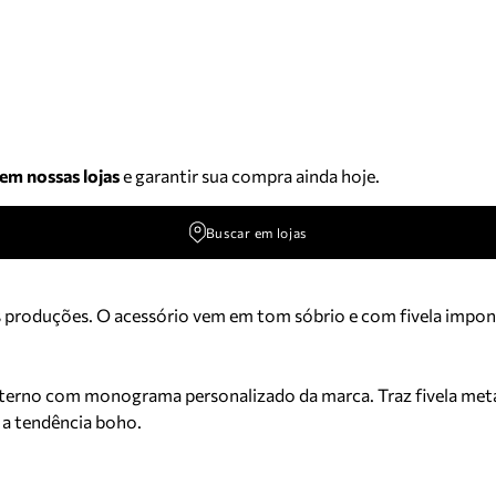
 em nossas lojas
e garantir sua compra ainda hoje.
Buscar em lojas
as produções. O acessório vem em tom sóbrio e com fivela impon
terno com monograma personalizado da marca. Traz fivela metáli
 a tendência boho.