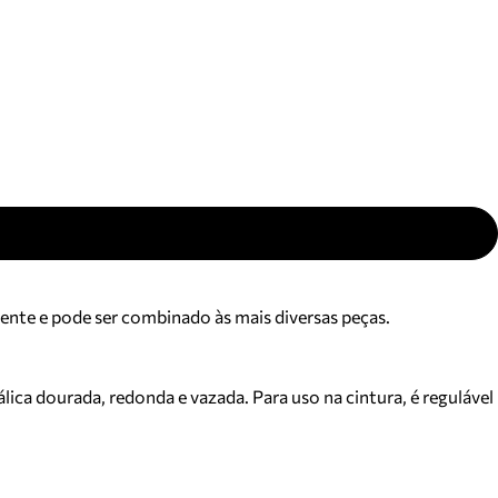
ajuda?
Tire dúvidas
sobre
pedidos,
devoluções e
mais.
Meus pedidos
Acompanhe
seus pedidos e
solicite
devoluções.
ente e pode ser combinado às mais diversas peças.
ca dourada, redonda e vazada. Para uso na cintura, é regulável