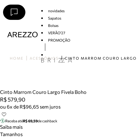
novidades
Sapatos
Bolsas
VERÃO'27
PROMOÇÃO
Arezzo
HOME
ACESSÓRIOS
Cinto Marrom Couro Largo Fivela Boho
R$ 579,90
ou 6x de R$96,65 sem juros
Receba até
R$ 69,59
de cashback
Saiba mais
Tamanhos