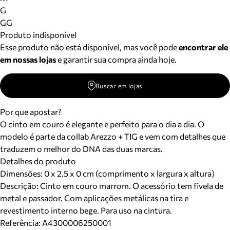
Meus pedidos
G
Acompanhe seus pedidos e solicite devoluções.
GG
Produto indisponível
Esse produto não está disponível, mas você pode
encontrar ele
em nossas lojas
e garantir sua compra ainda hoje.
Buscar em lojas
Por que apostar?
O cinto em couro é elegante e perfeito para o dia a dia. O
modelo é parte da collab Arezzo + TIG e vem com detalhes que
traduzem o melhor do DNA das duas marcas.
Detalhes do produto
Dimensões:
0 x 2.5 x 0 cm (comprimento x largura x altura)
Descrição:
Cinto em couro marrom. O acessório tem fivela de
metal e passador. Com aplicações metálicas na tira e
revestimento interno bege. Para uso na cintura.
Referência:
A4300006250001