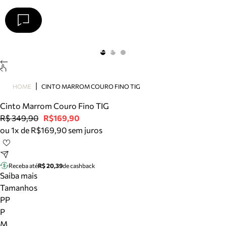
Arezzo
Favoritos
categorias sugeridas
Buscar produtos
Bota
HOME
CINTO MARROM COURO FINO TIG
Papete
Scarpin
Cinto Marrom Couro Fino TIG
Mocassim
R$ 349,90
R$169,90
Bolsa
ou 1x de R$169,90 sem juros
Sapatilha
Tamanco
Tênis
Receba até
R$ 20,39
de cashback
Mule
Saiba mais
Rasteira
Tamanhos
Precisa de ajuda?
PP
Tire dúvidas sobre pedidos, devoluções e mais.
P
M