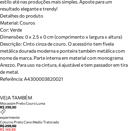
estilo até nas produções mais simples. Aposte para um
resultado elegante e trendy!
Detalhes do produto
Material
:
Couros
Cor
:
Verde
Dimensões:
0 x 2.5 x 0 cm (comprimento x largura x altura)
Descrição:
Cinto cinza de couro. O acessório tem fivela
metálica dourada moderna e ponteira também metálica com
nome da marca. Parte interna em material com monograma
Arezzo. Para uso na cintura, é ajustável e tem passador em tira
de metal.
Referência:
A4300003820021
VEJA TAMBÉM
Mocassim Preto Couro Luma
R$ 299,90
experimente
Coturno Preto Cano Medio Tratorado
R$ 299,90
R$ 149,90