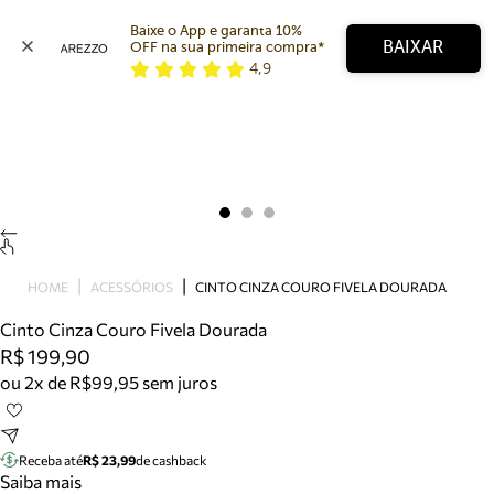
Baixe o App e garanta 10% 
BAIXAR
OFF na sua primeira compra* 
4,9
Arezzo
Favoritos
categorias sugeridas
Buscar produtos
Bota
Papete
Scarpin
Mocassim
Bolsa
HOME
ACESSÓRIOS
CINTO CINZA COURO FIVELA DOURADA
Sapatilha
Cinto Cinza Couro Fivela Dourada
Tamanco
R$ 199,90
Tênis
ou 2x de R$99,95 sem juros
Mule
Rasteira
Precisa de ajuda?
Tire dúvidas sobre pedidos, devoluções e mais.
Receba até
R$ 23,99
de cashback
Saiba mais