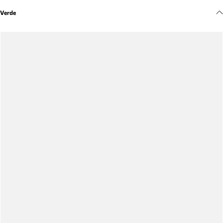
Meus pedidos
Verde
Acompanhe seus pedidos e solicite devoluções.