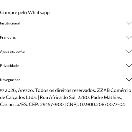
Compre pelo Whatsapp
Institucional
Sobre A Marca
Franquias
Cashback
Trabalhe Conosco
Multimarcas
Ajuda e suporte
Venda Corporativa
Plano de Negócio
Sustentabilidade
Seja Franqueado
Central de Atendimento
Privacidade
Mapa do Site
Cadastro
Benefícios
Entrega
Termos de Uso
Navegue por
Inverno
Meus Pedidos
Politica e Privacidade
Mundo Arezzo
Trocas e Devoluções
Sapatos
©
2026
, Arezzo. Todos os direitos reservados.
ZZAB Comércio
Cartão Presente
Bolsas
de Calçados Ltda. | Rua África do Sul, 2280. Padre Mathias,
Localizador de lojas
Scarpins
Cariacica/ES. CEP: 29157-900 | CNPJ: 07.900.208/0077-04
Sapatilhas
Mocassins
Tênis