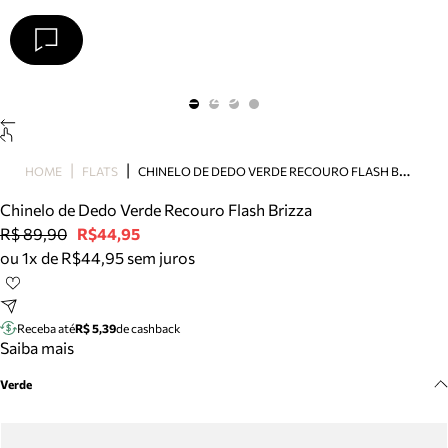
Arezzo
Favoritos
categorias sugeridas
Buscar produtos
Bota
C
HINELO DE DEDO VERDE RECOURO FLASH BRIZZA
HOME
FLATS
Papete
Scarpin
Chinelo de Dedo Verde Recouro Flash Brizza
Mocassim
R$ 89,90
R$44,95
Bolsa
ou 1x de R$44,95 sem juros
Sapatilha
Tamanco
Tênis
Receba até
R$ 5,39
de cashback
Mule
Saiba mais
Rasteira
Verde
Precisa de ajuda?
Tire dúvidas sobre pedidos, devoluções e mais.