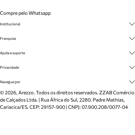
Compre pelo Whatsapp
Institucional
Sobre A Marca
Franquias
Cashback
Trabalhe Conosco
Multimarcas
Ajuda e suporte
Venda Corporativa
Plano de Negócio
Sustentabilidade
Seja Franqueado
Central de Atendimento
Privacidade
Mapa do Site
Cadastro
Benefícios
Entrega
Termos de Uso
Navegue por
Inverno
Meus Pedidos
Politica e Privacidade
Mundo Arezzo
Trocas e Devoluções
Sapatos
©
2026
, Arezzo. Todos os direitos reservados.
ZZAB Comércio
Cartão Presente
Bolsas
de Calçados Ltda. | Rua África do Sul, 2280. Padre Mathias,
Localizador de lojas
Scarpins
Cariacica/ES. CEP: 29157-900 | CNPJ: 07.900.208/0077-04
Sapatilhas
Mocassins
Tênis