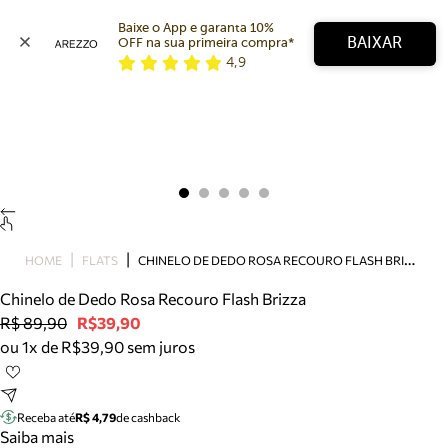
Baixe o App e garanta 10% 
BAIXAR
OFF na sua primeira compra* 
4,9
Arezzo
Favoritos
categorias sugeridas
Buscar produtos
Bota
Papete
Scarpin
Mocassim
Bolsa
C
HINELO DE DEDO ROSA RECOURO FLASH BRIZZA
HOME
FLATS
Sapatilha
Chinelo de Dedo Rosa Recouro Flash Brizza
Tamanco
R$ 89,90
R$39,90
Tênis
ou 1x de R$39,90 sem juros
Mule
Rasteira
Precisa de ajuda?
Tire dúvidas sobre pedidos, devoluções e mais.
Receba até
R$ 4,79
de cashback
Saiba mais