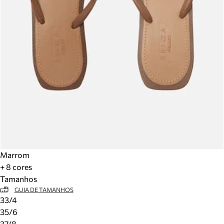
Marrom
+ 8 cores
Tamanhos
GUIA DE TAMANHOS
33/4
35/6
37/8