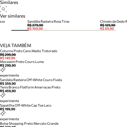
Similares
Ver similares
zza
Sandália Rasteira Rosa Tiras
Chinelo de Dedo 
R$ 279,90
R$ 129,90
R$ 109,90
R$ 59,90
VEJA TAMBÉM
Coturno Preto Cano Medio Tratorado
R$ 299,90
R$ 149,90
Mocassim Preto Couro Luma
R$ 299,90
experimente
Sandalia Rasteira Off-White Couro Fivela
R$ 359,90
Tenis Branco Flatform Amarracao Preto
R$ 459,90
experimente
Sapatilha Off-White Cap Toe Laco
R$ 199,90
experimente
Bolsa Shopping Preto Mercato Grande