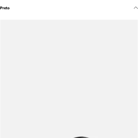
Meus pedidos
Preto
Acompanhe seus pedidos e solicite devoluções.