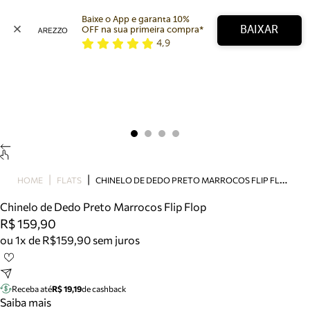
Baixe o App e garanta 10% 
BAIXAR
OFF na sua primeira compra* 
4,9
Arezzo
Favoritos
categorias sugeridas
Buscar produtos
Bota
Papete
Scarpin
Mocassim
Bolsa
C
HINELO DE DEDO PRETO MARROCOS FLIP FLOP
HOME
FLATS
Sapatilha
Chinelo de Dedo Preto Marrocos Flip Flop
Tamanco
R$ 159,90
Tênis
ou 1x de R$159,90 sem juros
Mule
Rasteira
Precisa de ajuda?
Tire dúvidas sobre pedidos, devoluções e mais.
Receba até
R$ 19,19
de cashback
Saiba mais