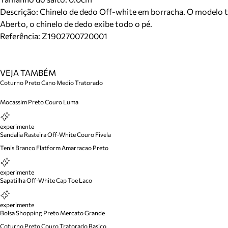
Descrição:
Chinelo de dedo Off-white em borracha. O modelo tem 
Aberto, o chinelo de dedo exibe todo o pé.
Referência:
Z1902700720001
VEJA TAMBÉM
Coturno Preto Cano Medio Tratorado
Mocassim Preto Couro Luma
experimente
Sandalia Rasteira Off-White Couro Fivela
Tenis Branco Flatform Amarracao Preto
experimente
Sapatilha Off-White Cap Toe Laco
experimente
Bolsa Shopping Preto Mercato Grande
Coturno Preto Couro Tratorado Basico