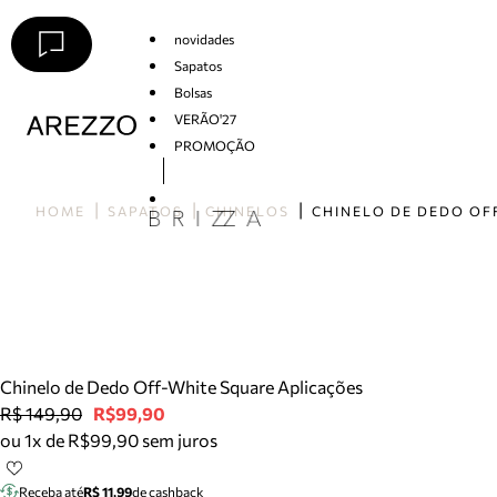
novidades
Sapatos
Bolsas
VERÃO'27
PROMOÇÃO
Arezzo
HOME
SAPATOS
CHINELOS
Chinelo de Dedo Off-White Square Aplicações
R$ 149,90
R$99,90
ou 1x de R$99,90 sem juros
Receba até
R$ 11,99
de cashback