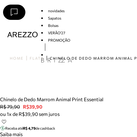
novidades
Sapatos
Bolsas
VERÃO'27
PROMOÇÃO
Arezzo
HOME
FLATS
Chinelo de Dedo Marrom Animal Print Essential
R$ 79,90
R$39,90
ou 1x de R$39,90 sem juros
Receba até
R$ 4,79
de cashback
Saiba mais