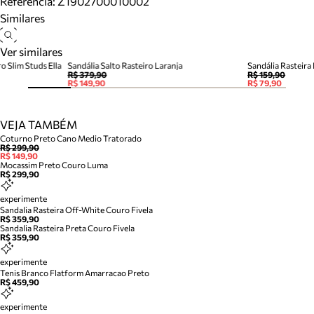
Referência:
Z1902700010002
Similares
Ver similares
o Slim Studs Ella
Sandália Salto Rasteiro Laranja
Sandália Rasteira 
R$ 379,90
R$ 159,90
R$ 149,90
R$ 79,90
VEJA TAMBÉM
Coturno Preto Cano Medio Tratorado
R$ 299,90
R$ 149,90
Mocassim Preto Couro Luma
R$ 299,90
experimente
Sandalia Rasteira Off-White Couro Fivela
R$ 359,90
Sandalia Rasteira Preta Couro Fivela
R$ 359,90
experimente
Tenis Branco Flatform Amarracao Preto
R$ 459,90
experimente