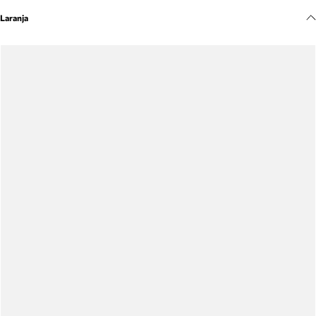
Meus pedidos
Laranja
Acompanhe seus pedidos e solicite devoluções.