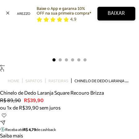
Baixe o App e garanta 10% 
BAIXAR
OFF na sua primeira compra* 
4,9
Arezzo
Favoritos
categorias sugeridas
Buscar produtos
Bota
Papete
Scarpin
Mocassim
Bolsa
C
HINELO DE DEDO LARANJA SQUARE RECOURO BRIZZA
HOME
SAPATOS
RASTEIRAS
Sapatilha
Chinelo de Dedo Laranja Square Recouro Brizza
Tamanco
R$ 89,90
R$39,90
Tênis
ou 1x de R$39,90 sem juros
Mule
Rasteira
Precisa de ajuda?
Tire dúvidas sobre pedidos, devoluções e mais.
Receba até
R$ 4,79
de cashback
Saiba mais