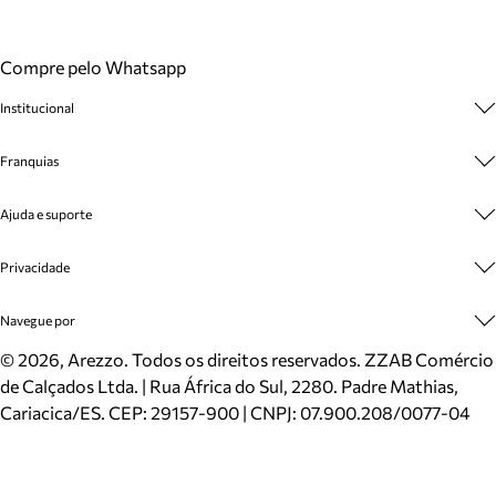
Compre pelo Whatsapp
Institucional
Sobre A Marca
Franquias
Cashback
Trabalhe Conosco
Multimarcas
Ajuda e suporte
Venda Corporativa
Plano de Negócio
Sustentabilidade
Seja Franqueado
Central de Atendimento
Privacidade
Mapa do Site
Cadastro
Benefícios
Entrega
Termos de Uso
Navegue por
Inverno
Meus Pedidos
Politica e Privacidade
Mundo Arezzo
Trocas e Devoluções
Sapatos
©
2026
, Arezzo. Todos os direitos reservados.
ZZAB Comércio
Cartão Presente
Bolsas
de Calçados Ltda. | Rua África do Sul, 2280. Padre Mathias,
Localizador de lojas
Scarpins
Cariacica/ES. CEP: 29157-900 | CNPJ: 07.900.208/0077-04
Sapatilhas
Mocassins
Tênis