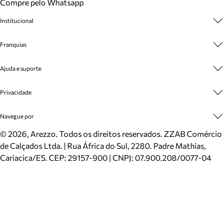
Compre pelo Whatsapp
Institucional
Sobre A Marca
Franquias
Cashback
Trabalhe Conosco
Multimarcas
Ajuda e suporte
Venda Corporativa
Plano de Negócio
Sustentabilidade
Seja Franqueado
Central de Atendimento
Privacidade
Mapa do Site
Cadastro
Benefícios
Entrega
Termos de Uso
Navegue por
Inverno
Meus Pedidos
Politica e Privacidade
Mundo Arezzo
Trocas e Devoluções
Sapatos
©
2026
, Arezzo. Todos os direitos reservados.
ZZAB Comércio
Cartão Presente
Bolsas
de Calçados Ltda. | Rua África do Sul, 2280. Padre Mathias,
Localizador de lojas
Scarpins
Cariacica/ES. CEP: 29157-900 | CNPJ: 07.900.208/0077-04
Sapatilhas
Mocassins
Tênis
Sandálias
Mules