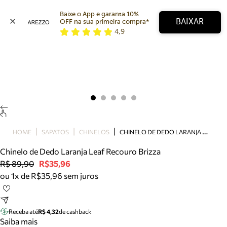
Baixe o App e garanta 10% 
BAIXAR
OFF na sua primeira compra* 
4,9
Arezzo
Favoritos
categorias sugeridas
Buscar produtos
Bota
Papete
Scarpin
Mocassim
Bolsa
C
HINELO DE DEDO LARANJA LEAF RECOURO BRIZZA
HOME
SAPATOS
CHINELOS
Sapatilha
Chinelo de Dedo Laranja Leaf Recouro Brizza
Tamanco
R$ 89,90
R$35,96
Tênis
ou 1x de R$35,96 sem juros
Mule
Rasteira
Precisa de ajuda?
Tire dúvidas sobre pedidos, devoluções e mais.
Receba até
R$ 4,32
de cashback
Saiba mais