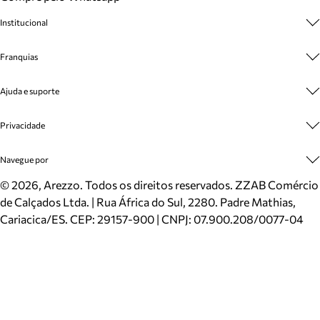
Institucional
Sobre A Marca
Franquias
Cashback
Trabalhe Conosco
Multimarcas
Ajuda e suporte
Venda Corporativa
Plano de Negócio
Sustentabilidade
Seja Franqueado
Central de Atendimento
Privacidade
Mapa do Site
Cadastro
Benefícios
Entrega
Termos de Uso
Navegue por
Inverno
Meus Pedidos
Politica e Privacidade
Mundo Arezzo
Trocas e Devoluções
Sapatos
©
2026
, Arezzo. Todos os direitos reservados.
ZZAB Comércio
Cartão Presente
Bolsas
de Calçados Ltda. | Rua África do Sul, 2280. Padre Mathias,
Localizador de lojas
Scarpins
Cariacica/ES. CEP: 29157-900 | CNPJ: 07.900.208/0077-04
Sapatilhas
Mocassins
Tênis
Sandálias
Mules