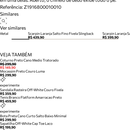
Referência:
Z1916800010010
Similares
Ver similares
Metal
Scarpin Laranja Salto Fino Fivela Slingback
Scarpin Laranja S
R$ 439,90
R$ 399,90
VEJA TAMBÉM
Coturno Preto Cano Medio Tratorado
R$ 299,90
R$ 149,90
Mocassim Preto Couro Luma
R$ 299,90
experimente
Sandalia Rasteira Off-White Couro Fivela
R$ 359,90
Tenis Branco Flatform Amarracao Preto
R$ 459,90
experimente
Bota Preta Cano Curto Salto Baixo Minimal
R$ 299,90
Sapatilha Off-White Cap Toe Laco
R$ 199,90