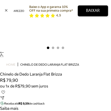
Baixe o App e garanta 10% 
BAIXAR
OFF na sua primeira compra* 
4,9
Arezzo
Favoritos
categorias sugeridas
Buscar produtos
Bota
Papete
Scarpin
Mocassim
Bolsa
HOME
CHINELO DE DEDO LARANJA FLAT BRIZZA
Sapatilha
Chinelo de Dedo Laranja Flat Brizza
Tamanco
R$ 79,90
Tênis
ou 1x de R$79,90 sem juros
Mule
Rasteira
Precisa de ajuda?
Tire dúvidas sobre pedidos, devoluções e mais.
Receba até
R$ 9,59
de cashback
Saiba mais