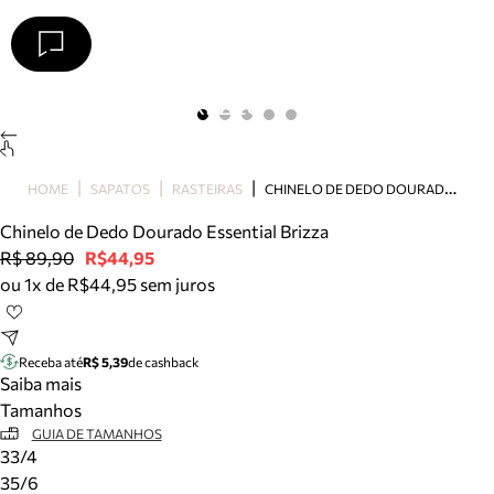
Arezzo
Favoritos
categorias sugeridas
Buscar produtos
Bota
C
HINELO DE DEDO DOURADO ESSENTIAL BRIZZA
HOME
SAPATOS
RASTEIRAS
Papete
Scarpin
Chinelo de Dedo Dourado Essential Brizza
Mocassim
R$ 89,90
R$44,95
Bolsa
ou 1x de R$44,95 sem juros
Sapatilha
Tamanco
Tênis
Receba até
R$ 5,39
de cashback
Mule
Saiba mais
Rasteira
Tamanhos
Precisa de ajuda?
GUIA DE TAMANHOS
33/4
Tire dúvidas sobre pedidos, devoluções e mais.
35/6