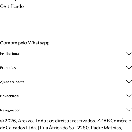
Certificado
Compre pelo Whatsapp
Institucional
Sobre A Marca
Franquias
Cashback
Trabalhe Conosco
Multimarcas
Ajuda e suporte
Venda Corporativa
Plano de Negócio
Sustentabilidade
Seja Franqueado
Central de Atendimento
Privacidade
Mapa do Site
Cadastro
Benefícios
Entrega
Termos de Uso
Navegue por
Inverno
Meus Pedidos
Politica e Privacidade
Mundo Arezzo
Trocas e Devoluções
Sapatos
©
2026
, Arezzo. Todos os direitos reservados.
ZZAB Comércio
Cartão Presente
Bolsas
de Calçados Ltda. | Rua África do Sul, 2280. Padre Mathias,