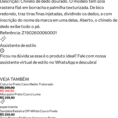
Descrição:
Chinelo de dedo dourado. O modelo tem sola
rasteira flat em borracha e palmilha texturizada. De bico
redondo, traz tiras finas injetadas, dividindo os dedos, e com
inscrição do nome da marca em uma delas. Aberto, o chinelo de
dedo exibe todo o pé.
Referência:
Z1902600060001
Assistente de estilo
Ficou na dúvida se esse é o produto ideal? Fale com nossa
assistente virtual de estilo no WhatsApp e descubra!
VEJA TAMBÉM
Coturno Preto Cano Medio Tratorado
R$ 299,90
R$ 149,90
Mocassim Preto Couro Luma
R$ 299,90
experimente
Sandalia Rasteira Off-White Couro Fivela
R$ 359,90
Tenis Branco Flatform Amarracao Preto